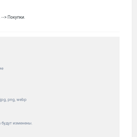
.
--> Покупки.
ие
 jpg, png, webp
 будут изменены.