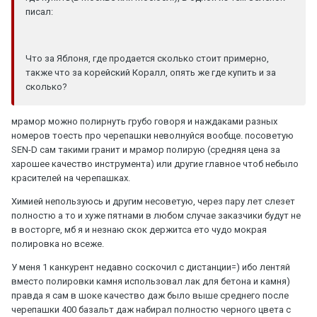
писал:
Что за Яблоня, где продается сколько стоит примерно,
также что за корейский Коралл, опять же где купить и за
сколько?
мрамор можно полирнуть грубо говоря и наждаками разных
номеров тоесть про черепашки неволнуйся вообще. посоветую
SEN-D сам такими гранит и мрамор полирую (средняя цена за
харошее качество инструмента) или другие главное чтоб небыло
красителей на черепашках.
Химией непользуюсь и другим несоветую, через пару лет слезет
полностю а то и хуже пятнами в любом случае заказчики будут не
в восторге, мб я и незнаю скок держитса ето чудо мокрая
полировка но всеже.
У меня 1 канкурент недавно соскочил с дистанции=) ибо лентяй
вместо полировки камня использовал лак для бетона и камня)
правда я сам в шоке качество даж было выше среднего после
черепашки 400 базальт даж набирал полностю черного цвета с