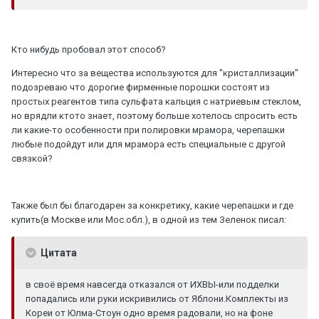
Кто нибудь пробовал этот способ?
Интересно что за вещества используются для "кристаллизации"
подозреваю что дорогие фирменные порошки состоят из
простых реагентов типа сульфата кальция с натриевым стеклом,
но врядли ктото знает, поэтому больше хотелось спросить есть
ли какие-то особенности при полировки мрамора, черепашки
любые подойдут или для мрамора есть специальные с другой
связкой?
Также был бы благодарен за конкретику, какие черепашки и где
купить(в Москве или Мос.обл.), в одной из тем Зеленок писал:
Цитата
в своё время навсегда отказался от ИХВЫ-или подделки
попадались или руки искривились от Яблони.Комплекты из
Кореи от Юлма-Стоун одно время радовали, но на фоне