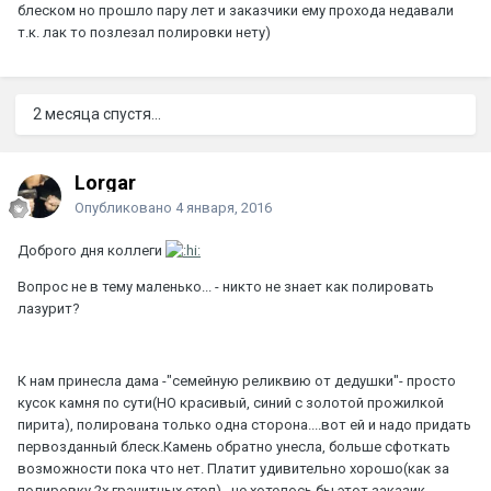
блеском но прошло пару лет и заказчики ему прохода недавали
т.к. лак то позлезал полировки нету)
2 месяца спустя...
Lorgar
Опубликовано
4 января, 2016
Доброго дня коллеги
Вопрос не в тему маленько... - никто не знает как полировать
лазурит?
К нам принесла дама -"семейную реликвию от дедушки"- просто
кусок камня по сути(НО красивый, синий с золотой прожилкой
пирита), полирована только одна сторона....вот ей и надо придать
первозданный блеск.Камень обратно унесла, больше сфоткать
возможности пока что нет. Платит удивительно хорошо(как за
полировку 2х гранитных стел), не хотелось бы этот заказик