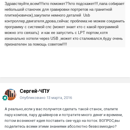
Здравствуйте,всем!!!!кто поможет??кто подскажет!!!,папа собирает
небольшой станочек для гравировки портретов на гранитной
плитке(новичок),закупили немного деталей Usb
контроллер,двигателя,дрова,сейчас проблема:не можем соединить
программу с системой cnc (может знает кто с какой программой
можно это связать) и как ее запустить с LPT портом,хотя
изначально хотели через USB ,может кто сталкивался,буду очень
признателен за помощь советом!!!!
Сергей-ЧПУ
Опубликовано
13 марта, 2016
А реально,если у вас получится сделать такой станок, спалите
пару компов, пару драйверов и потратите много денег и времени,
потом возникнет идея поставить сие чудо на поток. ВОПРОС,вы
поделитесь всеми этими знаниями абсолютно безвозмездно?