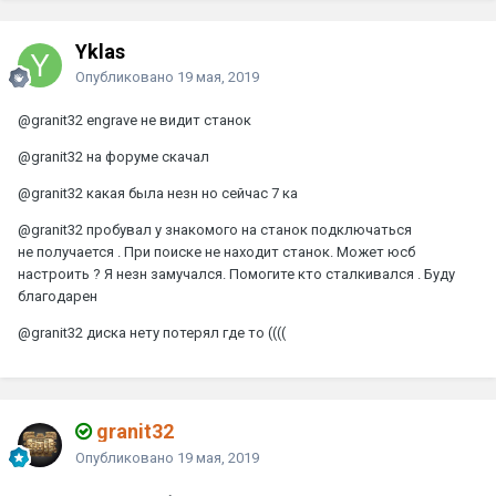
Yklas
Опубликовано
19 мая, 2019
@granit32
engrave не видит станок
@granit32
на форуме скачал
@granit32
какая была незн но сейчас 7 ка
@granit32
пробувал у знакомого на станок подключаться
не получается . При поиске не находит станок. Может юсб
настроить ? Я незн замучался. Помогите кто сталкивался . Буду
благодарен
@granit32
диска нету потерял где то ((((
granit32
Опубликовано
19 мая, 2019