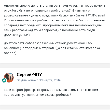
мне не интересно делать станки,есть только один интерес-помочь
отцу!!!что бы у него появился такой станок)))Знаниями с
удоволсьтвием я думаю поделился бы,почему бы нет???!!!По всей
России очень много Кулибиных,возможно кто то бы помог,железо
соберем,а вот соединить программы пока нет возможности,мы
сами работаем над этим вопросом,но возможно есть люди
добрые и умные)
до этого батя собрал фрезерный станок ,режет иконы во
основном (не твердые материалы),а вот с таким станком пока
вопрос)
Сергей-ЧПУ
Опубликовано
13 марта, 2016
Если собрал фрезер, то гравировальный осилит. Вы ж на нем
программы увязали, в чем здесь проблема?