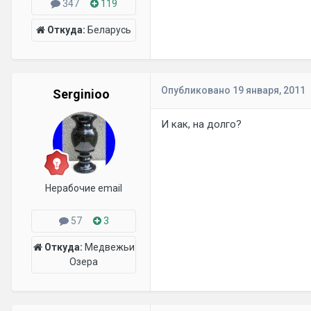
347
119
Откуда:
Беларусь
Опубликовано
19 января, 2011
Serginioo
И как, на долго?
Нерабочие email
57
3
Откуда:
Медвежьи
Озера