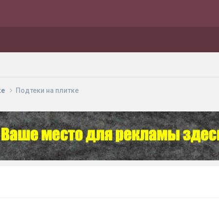
ке
Подтеки на плитке