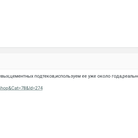
евых,цементных подтеков,используем ее уже около года,реальн
=shop&Cat=78&Id=274