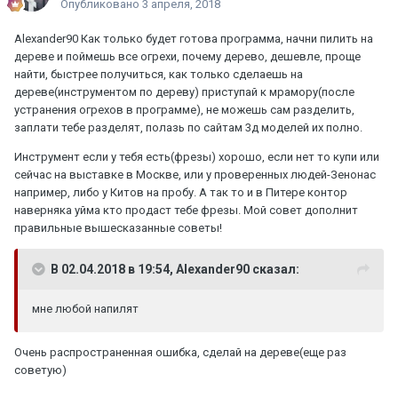
Опубликовано
3 апреля, 2018
Alexander90
Как только будет готова программа, начни пилить на
дереве и поймешь все огрехи, почему дерево, дешевле, проще
найти, быстрее получиться, как только сделаешь на
дереве(инструментом по дереву) приступай к мрамору(после
устранения огрехов в программе), не можешь сам разделить,
заплати тебе разделят, полазь по сайтам 3д моделей их полно.
Инструмент если у тебя есть(фрезы) хорошо, если нет то купи или
сейчас на выставке в Москве, или у проверенных людей-Зенонас
например, либо у Китов на пробу. А так то и в Питере контор
наверняка уйма кто продаст тебе фрезы. Мой совет дополнит
правильные вышесказанные советы!
В 02.04.2018 в 19:54, Alexander90 сказал:
мне любой напилят
Очень распространенная ошибка, сделай на дереве(еще раз
советую)