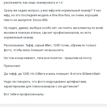
расскажите, как надо сканировать и т.п.
Сразу же задаю вопрос, у вас мфу или нормальный сканер? У нас
мфу, но это последняя модель и бла-бла-бла, он очень хороший.
Никто не жалуется. Епсон 850.
Ну ладно, думаю, выбора особо нет, не гонять же клиентку по всей
москве в поисках ателье, где нет профессионалов, но есть
нормальный сканер.
Рассказываю. Тифф, серый 8бит, 1200 точек, обрежьте только
фото, чтобы весь планшет не высылать.
На том конце кивают, типа все понятно - пришлем на почту.
Присылает.
Да тифф, да 1200. Но 24бита и весь планшет. В итоге 420мегобайт.
Надо ли говорить, что фото изуродовано артефактами,
характерными для говносканеров с cis-датчиком?
Вот тебе и профессионалы.