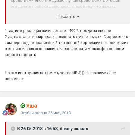
средствами Эпсон? Я думаю, лучше средствами фотошоп
это делать после сканирования. плюс вижу, что нажата
кнопка тоновой коррекции - тоже спорно (лучше это в шопе
Показать
делать), но не так критично как резкость.
1. да, интерполяция начинается от 499 % вроде на епсоне
2.да, на этапе сканирования резкость лучше задать. Скорее всего
там перевод не правильный тк тоновой коррекции не происходит
а вот излишняя эскпозиция выключается, и можно фотошопом
корректировать
Но это инструкция не претендует на ИВИ))) Но заказчики ее
понимают
Яшa
Опубликовано
26 мая, 2018
В 26.05.2018 в 16:58, Alexey сказал: