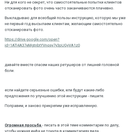
Ни для кого не секрет, что самостоятельные попытки клиентов
отсканировать фото очень часто заканчиваются плачевно.
Выкладываю для всеобщей пользы инструкцию, которую мы уже
не первый год высылаем клиентам, желающим самостоятельно
отсканировать фото.
https://drive.google.com/open?
id=1ATI4A37eMgtnbtYVnqsy7y3pUGyVA1z0
давайте вместе спасем наших ретушеров от лишней головной
боли.
если найдете серьезные ошибки, или будут какие-либо
предложения по улучшению этой инструкции - пишите.
Поправим, и заново прикрепим уже исправленную.
Огромная просьба
- писать в этой теме комментарии по делу,
чтобы нужная инфа не тонула в комментариях вида