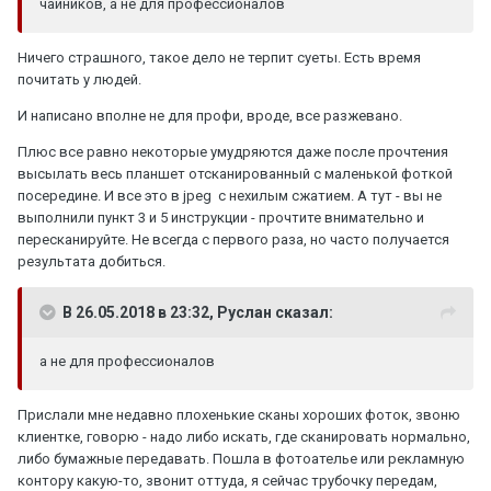
чайников, а не для профессионалов
Ничего страшного, такое дело не терпит суеты. Есть время
почитать у людей.
И написано вполне не для профи, вроде, все разжевано.
Плюс все равно некоторые умудряются даже после прочтения
высылать весь планшет отсканированный с маленькой фоткой
посередине. И все это в jpeg с нехилым сжатием. А тут - вы не
выполнили пункт 3 и 5 инструкции - прочтите внимательно и
пересканируйте. Не всегда с первого раза, но часто получается
результата добиться.
В 26.05.2018 в 23:32, Руслан сказал:
а не для профессионалов
Прислали мне недавно плохенькие сканы хороших фоток, звоню
клиентке, говорю - надо либо искать, где сканировать нормально,
либо бумажные передавать. Пошла в фотоателье или рекламную
контору какую-то, звонит оттуда, я сейчас трубочку передам,