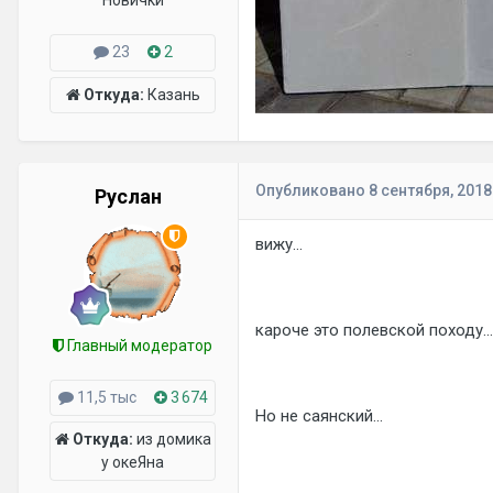
Новички
23
2
Откуда:
Казань
Опубликовано
8 сентября, 2018
Руслан
вижу...
кароче это полевской походу...
Главный модератор
11,5 тыс
3 674
Но не саянский...
Откуда:
из домика
у океЯна