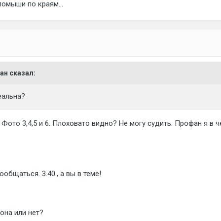
ломыши по краям...
лан сказал:
деальна?
 Фото 3,4,5 и 6. Плоховато видно? Не могу судить. Профан я в
общаться. 3.40., а вы в теме!
она или нет?