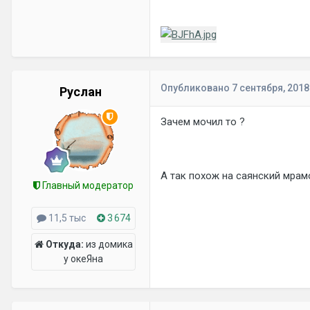
Опубликовано
7 сентября, 2018
Руслан
Зачем мочил то ?
А так похож на саянский мрам
Главный модератор
11,5 тыс
3 674
Откуда:
из домика
у океЯна