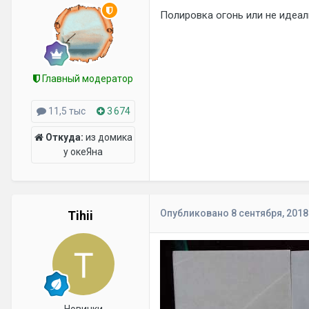
Полировка огонь или не идеа
Главный модератор
11,5 тыс
3 674
Откуда:
из домика
у океЯна
Опубликовано
8 сентября, 2018
Tihii