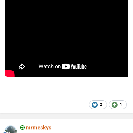
2
1
mrmeskys