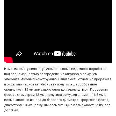
Изменил шихту связки, улучшил внешний вид, много поработал
над равномерностью распределения алмазов в режущем
элементе. Изменил конструкцию. Сейчас есть отдельно прорезная
и отдельно черновая . Черновая получила шарообразное
окончание и 15 мм алмазного слоя до начала штыря. Прорезная
фреза , диаметром 12 мм , получила режущий элемент 16,5 мм с
возможностью износа до базового диаметра. Прорезная фреза,
диаметром 10 мм , режущий элемент 14,5 с возможностью износа
до 10 мм.