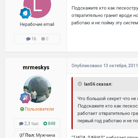
Подскажите кто как пескостру
отвратительно гранит вроде н
работаю и не пойму эту систем
Нерабочие email
16
0
Опубликовано
13 октября, 2011
mrmeskys
lan56 сказал:
Что большой секрет что не
Подскажите кто как пескост
Пользователи
работает отвратительно гр
первый год работаю и не по
2,3 тыс
848
Пол:
Мужчина
"ТИПА ДАВИД" работает плохо