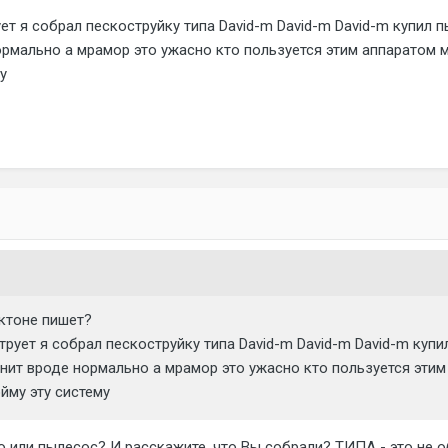
ет я собрал пескоструйку типа David-m David-m David-m купил 
ормально а мрамор это ужасно кто пользуется этим аппаратом 
у
 ктоне пишет?
рует я собрал пескоструйку типа David-m David-m David-m купи
анит вроде нормально а мрамор это ужасно кто пользуется эти
йму эту систему
 или пылесос? И расскажите, что Вы собрали? ТИПА - это не 