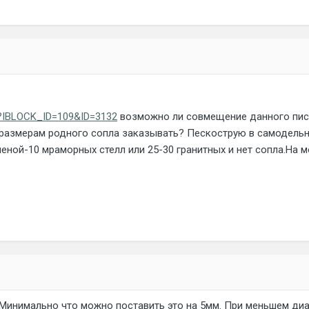
hp?IBLOCK_ID=109&ID=3132
возможно ли совмещение данного пист
размерам родного сопла заказывать? Пескострую в самодельно
еной-10 мраморных стелл или 25-30 гранитных и нет сопла.На м
 Минимально что можно поставить это на 5мм. При меньшем диа