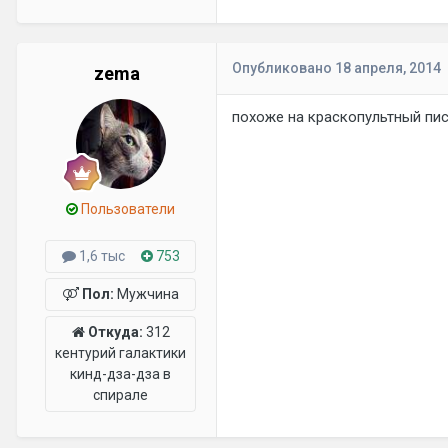
Опубликовано
18 апреля, 2014
zema
похоже на краскопультный пи
Пользователи
1,6 тыс
753
Пол:
Мужчина
Откуда:
312
кентурий галактики
кинд-дза-дза в
спирале