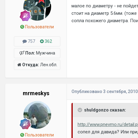
малое по диаметру - не пойдет
стоит на диаметр 5.6мм. (тоже
сопла похожего диаметра. По
Пользователи
757
362
Пол:
Мужчина
Откуда:
Лен.обл.
Опубликовано
3 сентября, 2010
mrmeskys
shuldgonzo сказал:
http://www.pnevmo.ru/detai
сопел для давида? Или при
Пользователи