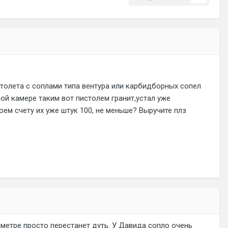
олета с соплами типа вентура или карбидборных сопел
й камере таким вот пистолем гранит,устал уже
оем счету их уже штук 100, не меньше? Выручите плз
метре просто перестанет дуть. У Давида сопло очень