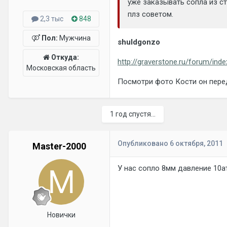
уже заказывать сопла из ст
плз советом.
2,3 тыс
848
Пол:
Мужчина
shuldgonzo
Откуда:
http://graverstone.ru/forum/ind
Московская область
Посмотри фото Кости он перед
1 год спустя...
Опубликовано
6 октября, 2011
Master-2000
У нас сопло 8мм давление 10ат
Новички