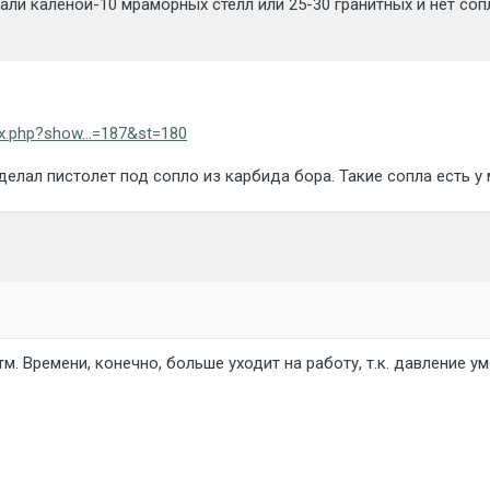
али каленой-10 мраморных стелл или 25-30 гранитных и нет соп
ex.php?show...=187&st=180
елал пистолет под сопло из карбида бора. Такие сопла есть у 
м. Времени, конечно, больше уходит на работу, т.к. давление у