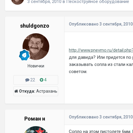
3 сентября, 2010
в
Пескоструйное оборудование
Опубликовано
3 сентября, 2010
shuldgonzo
http://www.pnevmo.ru/detail.p
для давида? Или придется по 
заказывать сопла из стали кал
Новички
советом.
22
4
Откуда:
Астрахань
Опубликовано
3 сентября, 2010
Роман н
Сопло на этом пистолете 6мм.