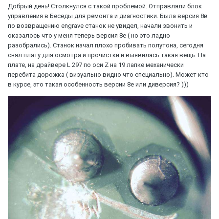
Добрый день! Столкнулся с такой проблемой. Отправляли блок
управления в Беседы для ремонта и диагностики. Была версия 8в
по возвращению engrave станок не увидел, начали звонить и
оказалось что у меня теперь версия 8е ( но это ладно
разобрались). Станок начал плохо пробивать полутона, сегодня
снял плату для осмотра и прочистки и выявилась такая вещь. На
плате, на драйвере L 297 по оси Z на 19 лапке механически
перебита дорожка ( визуально видно что специально). Может кто
в курсе, это такая особенность версии 8е или диверсия? )))