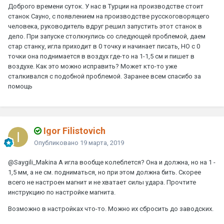
Доброго времени суток. У нас в Турции на производстве стоит
станок Сауно, с появлением на производстве русскоговорящего
человека, руководитель вдруг решил запустить этот станок в
дело. При запуске столкнулись со следующей проблемой, даем
стар станку, игла приходит в 0 точку и начинает писать, НО с 0
точки она поднимается в воздух где-то на 1-1,5 см и пишет в
воздухе. Как это можно исправить? Может кто-то уже
сталкивался с подобной проблемой. Заранее всем спасибо за
помощь
Igor Filistovich
Опубликовано
19 марта, 2019
@Saygili_Makina
А игла вообще колеблется? Она и должна, но на 1 -
1,5 мм, а не см. подниматься, но при этом должна бить. Скорее
всего не настроен магнит и не хватает силы удара. Прочтите
инструкцию по настройке магнита.
Возможно в настройках что-то. Можно их сбросить до заводских.