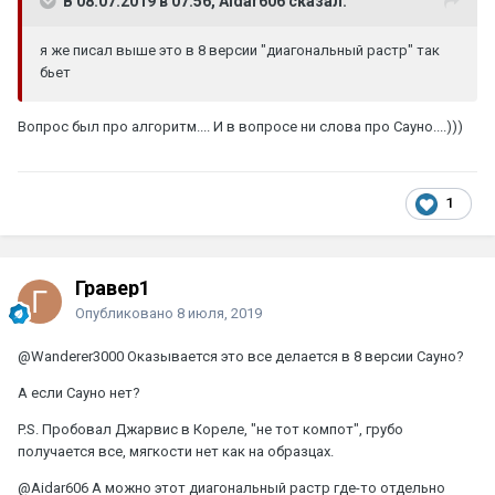
В 08.07.2019 в 07:56, Aidar606 сказал:
я же писал выше это в 8 версии "диагональный растр" так
бьет
Вопрос был про алгоритм.... И в вопросе ни слова про Сауно....)))
1
Гравер1
Опубликовано
8 июля, 2019
@Wanderer3000
Оказывается это все делается в 8 версии Сауно?
А если Сауно нет?
P.S. Пробовал Джарвис в Кореле, "не тот компот", грубо
получается все, мягкости нет как на образцах.
@Aidar606
А можно этот диагональный растр где-то отдельно