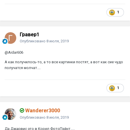
1
Гравер1
Опубликовано
8 июля, 2019
@Aidar606
А как получилось-то, а то все картинки постят, а вот как сие чудо
получатся молчат....
1
Wanderer3000
Опубликовано
8 июля, 2019
Да Джарвис это в Корел ФотоПэйнт.....