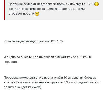
Цветники семёрки, надгробка четвёрка и почему-то "122"
Если китайцы именно так делают-невопрос, логика
страдает просто
К таким моделям идет цветник 120*10*7
И видно по высоте и по ширине что лежит как раз 10-кой в
горизонт.
Проверка номер два-это высота тумбы 10 см...значит бордюр
высота 7 см и плита на нём как правило 3,3 см толщиной(хотя по
прайсу она идет как 4 см)