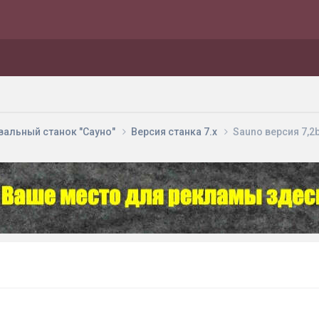
вальный станок "Сауно"
Версия станка 7.х
Sauno версия 7,2