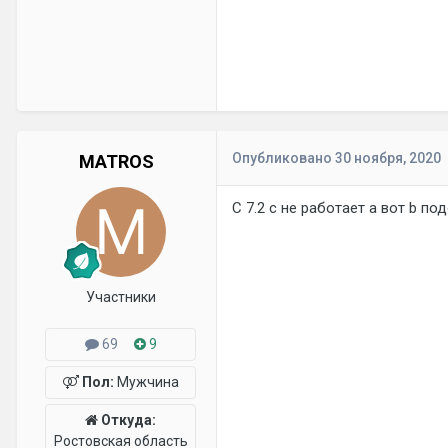
Опубликовано
30 ноября, 2020
MATROS
C 7.2 c не работает а вот b по
Участники
69
9
Пол:
Мужчина
Откуда:
Ростовская область