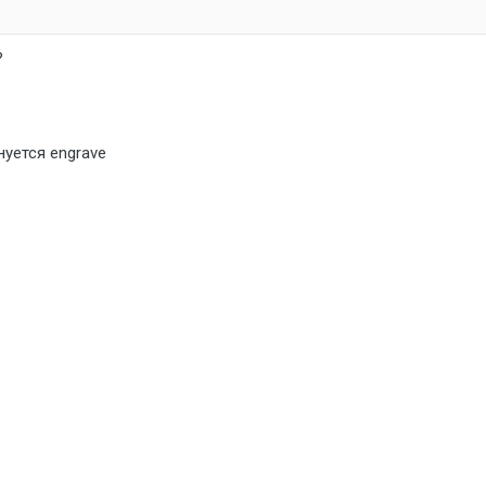
?
нуется engrave