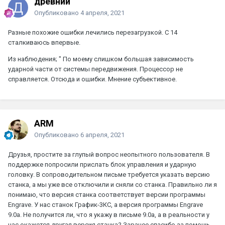
древний
Опубликовано
4 апреля, 2021
Разные похожие ошибки лечились перезагрузкой. С 14
сталкиваюсь впервые.
Из наблюдения; " По моему слишком большая зависимость
ударной части от системы передвижения. Процессор не
справляется. Отсюда и ошибки. Мнение субъективное.
ARM
Опубликовано
6 апреля, 2021
Друзья, простите за глупый вопрос неопытного пользователя. В
поддержке попросили прислать блок управления и ударную
головку. В сопроводительном письме требуется указать версию
станка, а мы уже все отключили и сняли со станка. Правильно ли я
понимаю, что версия станка соответствует версии программы
Engrave. У нас станок График-3КС, а версия программы Engrave
9.0а. Не получится ли, что я укажу в письме 9.0а, а в реальности у
нас окажется другая версия станка? Заранее спасибо за помощь.