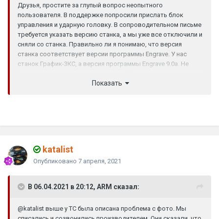
Друзья, простите за глупый вопрос неопытного
пользователя. В поддержке попросили прислать блок
управления и ударную головку. В сопроводительном письме
требуется указать версию станка, а мы уже все отключили и
сняли со станка. Правильно ли я понимаю, что версия
станка соответствует версии программы Engrave. У нас
станок График-3КС, а версия программы Engrave 9.0а. Не
получится ли, что я укажу в письме 9.0а, а в реальности у нас
Показать
окажется другая версия станка? Заранее спасибо за
помощь.
katalist
Опубликовано
7 апреля, 2021
В 06.04.2021 в 20:12, ARM сказал:
@katalist
выше у ТС была описана проблема с фото. Мы
списались и созвонились производителем. Они сказали, что