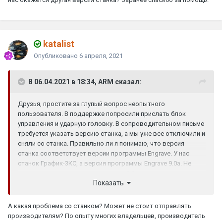
katalist
Опубликовано
6 апреля, 2021
В 06.04.2021 в 18:34, ARM сказал:
Друзья, простите за глупый вопрос неопытного
пользователя. В поддержке попросили прислать блок
управления и ударную головку. В сопроводительном письме
требуется указать версию станка, а мы уже все отключили и
сняли со станка. Правильно ли я понимаю, что версия
станка соответствует версии программы Engrave. У нас
станок График-3КС, а версия программы Engrave 9.0а. Не
получится ли, что я укажу в письме 9.0а, а в реальности у нас
Показать
окажется другая версия станка? Заранее спасибо за
помощь.
А какая проблема со станком? Может не стоит отправлять
производителям? По опыту многих владельцев, производитель