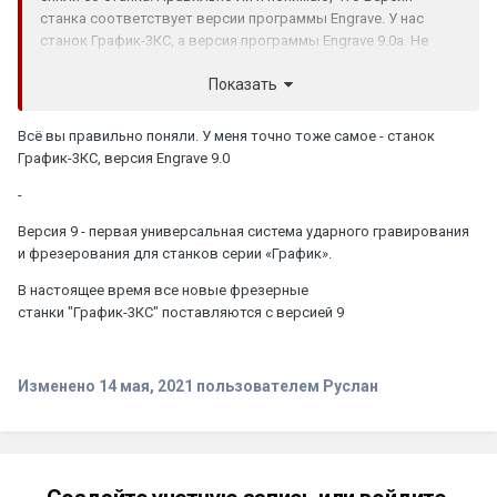
станка соответствует версии программы Engrave. У нас
станок График-3КС, а версия программы Engrave 9.0а. Не
получится ли, что я укажу в письме 9.0а, а в реальности у нас
Показать
окажется другая версия станка? Заранее спасибо за
помощь.
Всё вы правильно поняли. У меня точно тоже самое - станок
График-3КС, версия Engrave 9.0
-
Версия 9 - первая универсальная система ударного гравирования
и фрезерования для станков серии «График».
В настоящее время все новые фрезерные
станки "График-3КС" поставляются с версией 9
Изменено
14 мая, 2021
пользователем Руслан