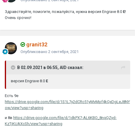
Здравствуйте, помогите, пожалуйста, нужна версия Engrave 8.0
E
!
Очень срочно!
granit32
Опубликовано
2 сентября, 2021
В 02.09.2021 в 06:55, AID сказал:
версия Engrave 8.0
E
Есть 9е
https://drive.google.com/file/d/1S1L7y2dCRc51yMvMpf4kQxDgLeJ8NY
ow/view?usp=sharing
и 8в
https://drive.google.com/file/d/1dkPX7-AL6KBO_8nqQZyd-
KzTjKUAXcSh/view?usp=sharing