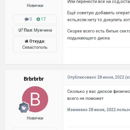
Или перенести все на ссд,ост
Новички
Ещё советую добавить операти
0
17
есть,если нету то докупить хо
Пол:
Мужчина
Скорее всего есть битые секто
подыхающего диска.
Откуда:
Севастополь
Опубликовано
28 июня, 2022
(и
Brbrbrbr
Сколько у вас дисков физичес
всего не поможет
Изменено
28 июня, 2022
пользо
Новички