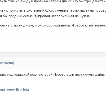
авить только винду и проги на старом диске. Но быстро действ
вку, почистить системный блок, сменить термо пасту на проце
тя бы средний сегмент,игровая навороченная не нужна.
ра на старом диске, и он скоро крякнется. Я работал на платёж
зменено)
ких, под крышкой компьютера? Просто если перекинули файлы 
вателем Brbrbrbr