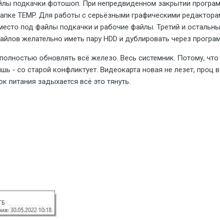
йлы подкачки фотошоп. При непредвиденном закрытии программ
 папке TEMP. Для работы с серьёзными графическими редакторам
место под файлы подкачки и рабочие файлы. Третий и остальны
айлов желательно иметь пару HDD и дублировать через програ
полностью обновлять всё железо. Весь системник. Потому, что
шь - со старой конфликтует. Видеокарта новая не лезет, проц 
ок питания задыхается всё это тянуть.