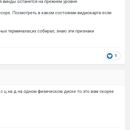
ия винды останется на прежнем уровне.
ссоре. Посмотреть в каком состоянии видиокарта если
ных терминалах,их собирал, знаю эти признаки
1
с ц на д на одном физическом диске то это вам скорее