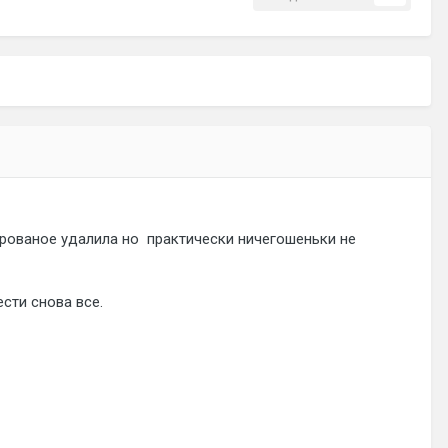
ированое удалила но практически ничегошеньки не
ести снова все.