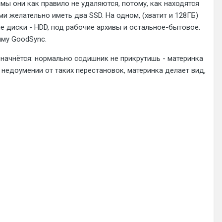
ы они как правило не удаляются, потому, как находятся
и желательно иметь два SSD. На одном, (хватит и 128ГБ)
е диски - HDD, под рабочие архивы и остальное-бытовое.
мму GoodSync.
 начнётся: нормально ссдишник не прикрутишь - материнка
в недоумении от таких перестановок, материнка делает вид,