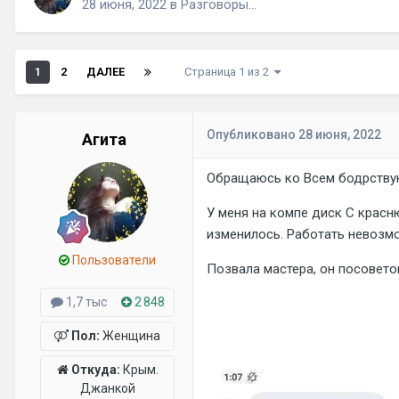
28 июня, 2022
в
Разговоры...
1
2
ДАЛЕЕ
Страница 1 из 2
Опубликовано
28 июня, 2022
Агита
Обращаюсь ко Всем бодрствую
У меня на компе диск С красн
изменилось. Работать невозм
Пользователи
Позвала мастера, он посовето
1,7 тыс
2 848
Пол:
Женщина
Откуда:
Крым.
Джанкой