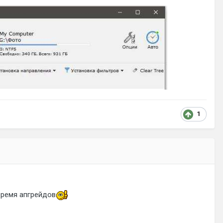
1
время апгрейдов