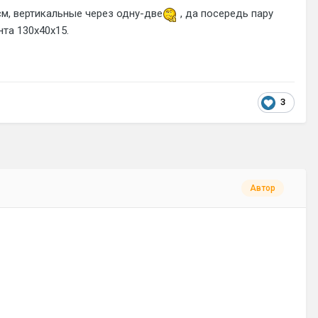
см, вертикальные через одну-две
, да посередь пару
нта 130х40х15.
3
Автор