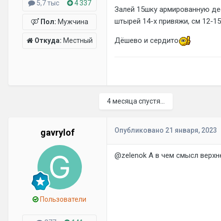
5,7 тыс
4 337
Залей 15шку армированную деся
штырей 14-х привяжи, см 12-1
Пол:
Мужчина
Дёшево и сердито
Откуда:
Местный
4 месяца спустя...
Опубликовано
21 января, 2023
gavrylof
@zelenok
А в чем смысл верхн
Пользователи