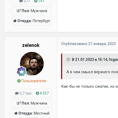
277
141
Пол:
Мужчина
Откуда:
Петербург
Опубликовано
21 января, 2023
zelenok
В 21.01.2023 в 15:14, fnga
А в чем смысл верхнего по
Пользователи
Как-бы не только сжатие, но и
5,7 тыс
4 337
Пол:
Мужчина
Откуда:
Местный