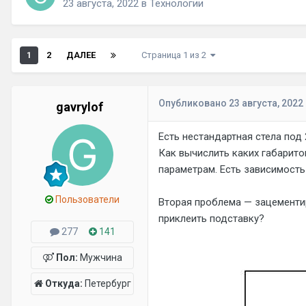
23 августа, 2022
в
Технологии
1
2
ДАЛЕЕ
Страница 1 из 2
Опубликовано
23 августа, 2022
gavrylof
Есть нестандартная стела под 2
Как вычислить каких габарито
параметрам. Есть зависимость
Пользователи
Вторая проблема — зацементиро
приклеить подставку?
277
141
Пол:
Мужчина
Откуда:
Петербург