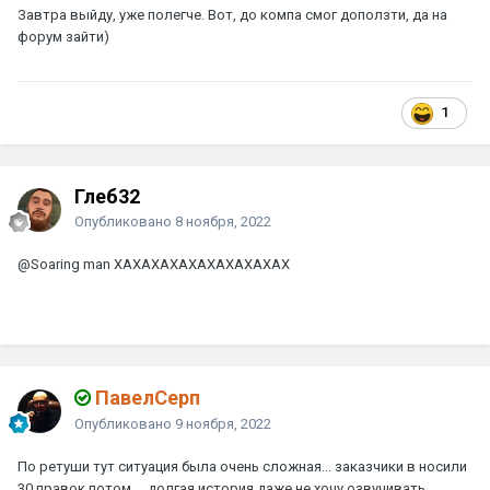
Завтра выйду, уже полегче. Вот, до компа смог доползти, да на
форум зайти)
1
Глеб32
Опубликовано
8 ноября, 2022
@Soaring man
ХАХАХАХАХАХАХАХАХАХ
ПавелСерп
Опубликовано
9 ноября, 2022
По ретуши тут ситуация была очень сложная... заказчики в носили
30 правок потом ... долгая история даже не хочу озвучивать...