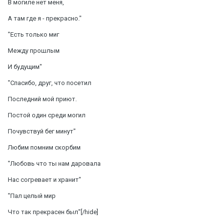
В могиле нет меня,
А там где я - прекрасно."
"Есть только миг
Между прошлым
И будущим"
"Спасибо, друг, что посетил
Последний мой приют.
Постой один среди могил
Почувствуй бег минут"
Любим помним скорбим
"Любовь что ты нам даровала
Нас согревает и хранит"
"Пал целый мир
Что так прекрасен был"[/hide]