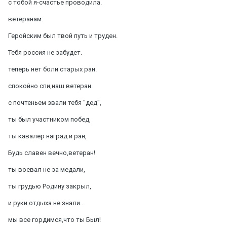
с тобой я-счастье проводила.
ветеранам:
Геройским был твой путь и труден.
Тебя россия не забудет.
теперь нет боли старых ран.
спокойно спи,наш ветеран.
с почтеньем звали тебя "дед",
ты был участником побед,
ты кавалер наград и ран,
Будь славен вечно,ветеран!
ты воевал не за медали,
ты грудью Родину закрыл,
и руки отдыха не знали...
мы все гордимся,что ты Был!