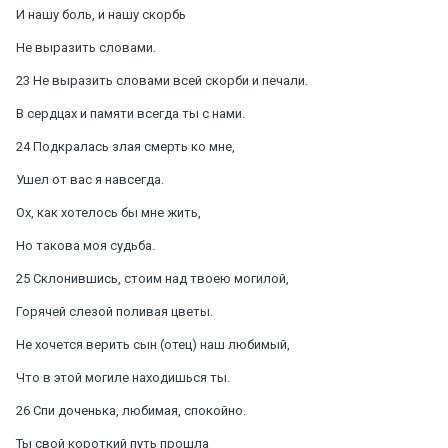
И нашу боль, и нашу скорбь
Не выразить словами.
23 Не выразить словами всей скорби и печали.
В сердцах и памяти всегда ты с нами.
24 Подкралась злая смерть ко мне,
Ушел от вас я навсегда.
Ох, как хотелось бы мне жить,
Но такова моя судьба.
25 Склонившись, стоим над твоею могилой,
Горячей слезой поливая цветы.
Не хочется верить сын (отец) наш любимый,
Что в этой могиле находишься ты.
26 Спи доченька, любимая, спокойно.
Ты свой короткий путь прошла