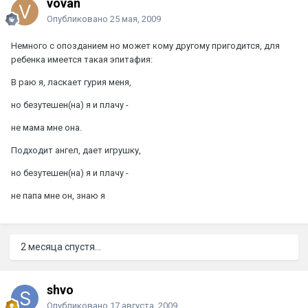
vovan
Опубликовано
25 мая, 2009
Немного с опозданием но может кому другому пригодится, для
ребенка имеется такая эпитафия:
В раю я, ласкает гурия меня,
но безутешен(на) я и плачу -
не мама мне она.
Подходит ангел, дает игрушку,
но безутешен(на) я и плачу -
не папа мне он, знаю я
2 месяца спустя...
shvo
Опубликовано
17 августа, 2009