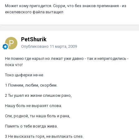
Может кому пригодится. Сорри, что без знаков препинания - из
екселевского файла вытащил
PetShurik
Опубликовано
11 марта, 2009
Не помню где нарыл но лежат уже давно - так и непригодились -
пока что!
Токо цыферки не-не
1 Помним, любим, скорбим.
2 Ты ушел из жизни слишком рано,
Нашу боль не выразят слова.
Спи, родной, ты наша боль и рана,
Память о тебе всегда жива.
3 Не высказать горя, не выплакать слез.