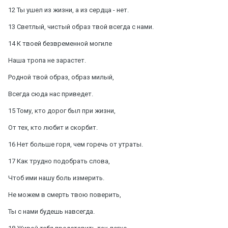
12 Ты ушел из жизни, а из сердца - нет.
13 Светлый, чистый образ твой всегда с нами.
14 К твоей безвременной могиле
Наша тропа не зарастет.
Родной твой образ, образ милый,
Всегда сюда нас приведет.
15 Тому, кто дорог был при жизни,
От тех, кто любит и скорбит.
16 Нет больше горя, чем горечь от утраты.
17 Как трудно подобрать слова,
Чтоб ими нашу боль измерить.
Не можем в смерть твою поверить,
Ты с нами будешь навсегда.