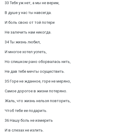
33 Тебя уж нет, а мы не верим,
В душе у нас ты навсегда.
И боль свою от той потери
Не залечить нам никогда.
34 Ты жизнь любил,
И многое хотел успеть,
Но слишком рано оборвалась нить,
Не дав тебе мечты осуществить.
35 Горе не жданное, горе не меряно,
Самое дорогое в жизни потеряно.
Жаль, что жизнь нельзя повторить,
Чтоб тебе ее подарить.
36 Нашу боль не измерить
И в слезах не излить.