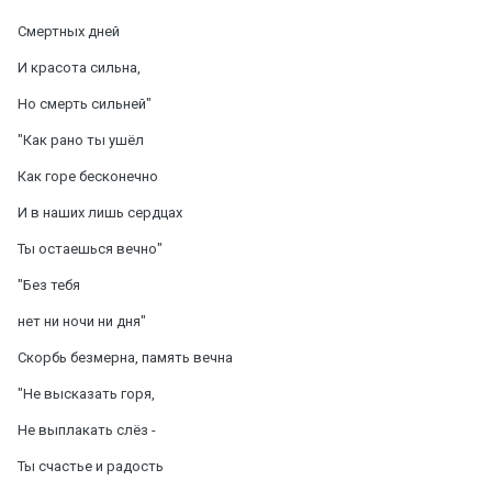
Смертных дней
И красота сильна,
Но смерть сильней"
"Как рано ты ушёл
Как горе бесконечно
И в наших лишь сердцах
Ты остаешься вечно"
"Без тебя
нет ни ночи ни дня"
Скорбь безмерна, память вечна
"Не высказать горя,
Не выплакать слёз -
Ты счастье и радость