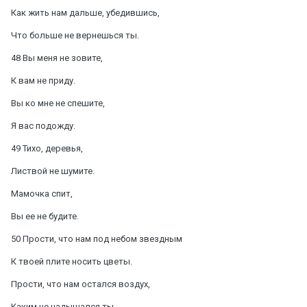
Как жить нам дальше, убедившись,
Что больше не вернешься ты.
48 Вы меня не зовите,
К вам не приду.
Вы ко мне не спешите,
Я вас подожду.
49 Тихо, деревья,
Листвой не шумите.
Мамочка спит,
Вы ее не будите.
50 Прости, что нам под небом звездным
К твоей плите носить цветы.
Прости, что нам остался воздух,
Каким не надышался ты.