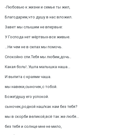
-Любовью к жизни и семье ты жил,
Благодарим,что душу в нас вложил.
Завет мы слышим не впервые:
У Господа нет мёртвых-все живые.
...Ни чем не в силах мы помочь.
Спокойно спи.Тебя мы любим,дочь..
Какая боль!..Ушла малышка наша...
И выпита с краями чаша.
мы навеки,сыночек,с тобой.
Боже!душу его успокой.
сыночек,родной наш!как нам без тебя?
мы в скорби великой,всё так же любя...
без тебя и солнце мне не мило,