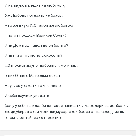
И на внуков глядят,на любимых,
Уж Любовь потерять не боясь.
Что же внуки?..С такой же любовью
Платят предкам Великой Семьи?
Или Дом наш наполнился болью?
Иль гниют на могилах кресты?
...Относись,друг,с любовью к могилам:
в них Отцы с Матерями лежат...
Научись уважать то,что Было.
И себя научись уважать...
(хочу у себя на кладбище такое написать.и мародёры задолбали,и
люди,убирая свои могилки,мусор свой бросают на соседние.им
влом к контейнеру относить.)