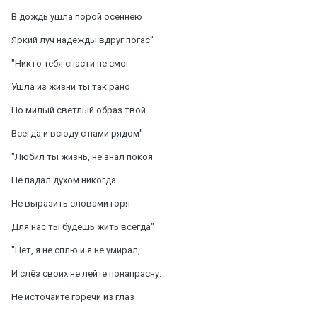
В дождь ушла порой осеннею
Яркий луч надежды вдруг погас"
"Никто тебя спасти не смог
Ушла из жизни ты так рано
Но милый светлый образ твой
Всегда и всюду с нами рядом"
"Любил ты жизнь, не знал покоя
Не падал духом никогда
Не выразить словами горя
Для нас ты будешь жить всегда"
"Нет, я не сплю и я не умирал,
И слёз своих не лейте понапрасну.
Не источайте горечи из глаз