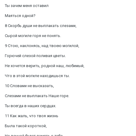
Ты зачем меня оставил
Маяться одной?
8 Скорбь души не выплакать слезами,
Сырой могиле горя не понять.
9 Стою, наклонясь, над твоею могилой,
Горючей слезой поливая цветы.
Не хочется верить, родной наш, любимый,
Что в этой могиле находишься ты.
10 Словами не высказать,
Слезами не выплакать Наше горе.
Ты всегда в наших сердцах.
11 Как жаль, что твоя жизнь
Была такой короткой,
Но вечной будет память о тебе.