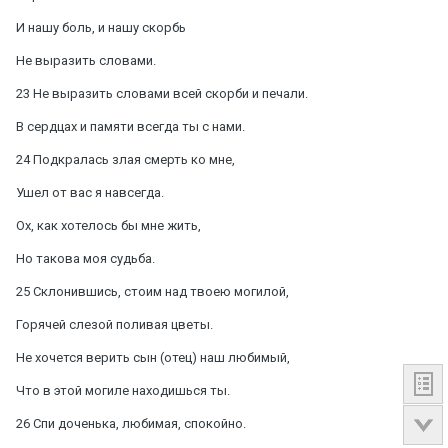
И нашу боль, и нашу скорбь
Не выразить словами.
23 Не выразить словами всей скорби и печали.
В сердцах и памяти всегда ты с нами.
24 Подкралась злая смерть ко мне,
Ушел от вас я навсегда.
Ох, как хотелось бы мне жить,
Но такова моя судьба.
25 Склонившись, стоим над твоею могилой,
Горячей слезой поливая цветы.
Не хочется верить сын (отец) наш любимый,
Что в этой могиле находишься ты.
26 Спи доченька, любимая, спокойно.