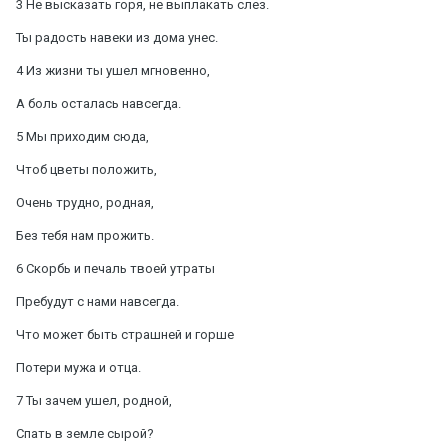
3 Не высказать горя, не выплакать слез.
Ты радость навеки из дома унес.
4 Из жизни ты ушел мгновенно,
А боль осталась навсегда.
5 Мы приходим сюда,
Чтоб цветы положить,
Очень трудно, родная,
Без тебя нам прожить.
6 Скорбь и печаль твоей утраты
Пребудут с нами навсегда.
Что может быть страшней и горше
Потери мужа и отца.
7 Ты зачем ушел, родной,
Спать в земле сырой?