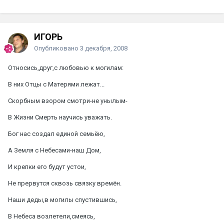
ИГОРЬ
Опубликовано
3 декабря, 2008
Относись,друг,с любовью к могилам:
В них Отцы с Матерями лежат...
Скорбным взором смотри-не унылым-
В Жизни Смерть научись уважать.
Бог нас создал единой семьёю,
А Земля с Небесами-наш Дом,
И крепки его будут устои,
Не прервутся сквозь связку времён.
Наши деды,в могилы спустившись,
В Небеса возлетели,смеясь,