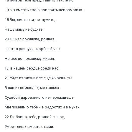
18 Живой тебя представить так легко,
Что в смерть твою поверить невозможно.
18 Вы, листочки, не шумите,
Нашу маму не будите.
20 Ты нас покинула, родная.
Настал разлуки скорбный час.
Но все по-прежнему живая,
Ты в нашем сердце среди нас.
21 Уйдя из жизни все еще живешь ты
В наших помыслах, мечтаньях.
Судьбой дарованного не переживешь.
Мы помним о тебе и в радостях и в муках.
22 Любовь к тебе, родной сынок,
Умрет лишь вместе с нами.