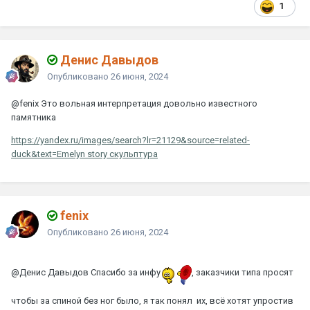
1
Денис Давыдов
Опубликовано
26 июня, 2024
@fenix
Это вольная интерпретация довольно известного
памятника
https://yandex.ru/images/search?lr=21129&source=related-
duck&text=Emelyn story скульптура
fenix
Опубликовано
26 июня, 2024
@Денис Давыдов
Спасибо за инфу
, заказчики типа просят
чтобы за спиной без ног было, я так понял их, всё хотят упростив