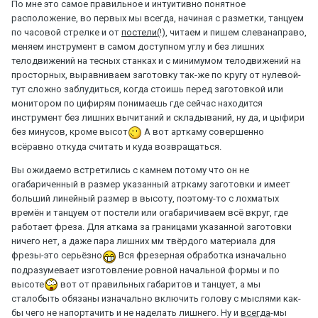
По мне это самое правильное и интуитивно понятное
расположение, во первых мы всегда, начиная с разметки, танцуем
по часовой стрелке и от
постели(!),
читаем и пишем слеванаправо,
меняем инструмент в самом доступном углу и без лишних
телодвижений на тесных станках и с минимумом телодвижений на
просторных, выравниваем заготовку так-же по кругу от нулевой-
тут сложно заблудиться, когда стоишь перед заготовкой или
монитором по цифирям понимаешь где сейчас находится
инструмент без лишних вычитаний и складываний, ну да, и цыфири
без минусов, кроме высот
А вот арткаму совершенно
всёравно откуда считать и куда возвращаться.
Вы ожидаемо встретились с камнем потому что он не
огабариченный в размер указанный атркаму заготовки и имеет
больший линейный размер в высоту, поэтому-то с лохматых
времён и танцуем от постели или огабаричиваем всё вкруг, где
работает фреза. Для аткама за границами указанной заготовки
ничего нет, а даже пара лишних мм твёрдого материала для
фрезы-это серьёзно
Вся фрезерная обработка изначально
подразумевает изготовление ровной начальной формы и по
высоте
вот от правильных габаритов и танцует, а мы
сталобыть обязаны изначально включить голову с мыслями как-
бы чего не напортачить и не наделать лишнего. Ну и
всегда
-мы