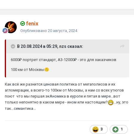
fenix
Опубликовано
20 августа, 2024
В 20.08.2024 в 05:29, nzs сказал:
6000₽ портрет стандарт, А3-12000₽ - это для заказчиков
100 км от Москвы
🙃
Как всё же разнится ценовая политика от мегаполисов и их
агломерации, а всего-то 100км от Москвы, а нам со всех утюгов
поют что мы першая экАномика в еуропе и пятая в мире...вот
только непонятно в каком мире - ином или настоящем?
...ну, это
так...семантика...
3
1