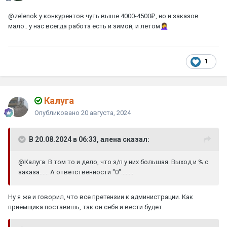
@zelenok
у конкурентов чуть выше 4000-4500₽, но и заказов
мало.. у нас всегда работа есть и зимой, и летом
🤦‍♀️
1
Калуга
Опубликовано
20 августа, 2024
В 20.08.2024 в 06:33, алена сказал:
@Калуга
В том то и дело, что з/п у них большая. Выход и % с
заказа...... А ответственности "0"........
Ну я же и говорил, что все претензии к администрации. Как
приёмщика поставишь, так он себя и вести будет.