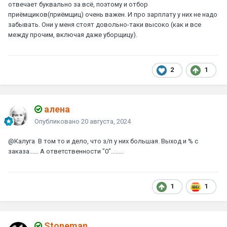
отвечает буквально за всё, поэтому и отбор
приёмщиков(приёмщиц) очень важен. И про зарплату у них не надо
забывать. Они у меня стоят довольно-таки высоко (как и все
между прочим, включая даже уборщицу).
2
1
алена
Опубликовано
20 августа, 2024
@Калуга
В том то и дело, что з/п у них большая. Выход и % с
заказа...... А ответственности "0"........
1
1
Stoneman