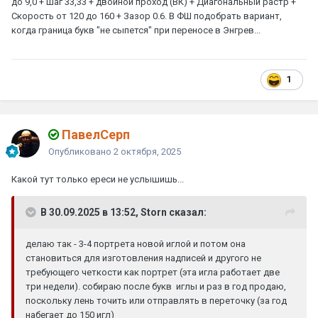
до 9,0 + шаг 33,33 + двойной проход (ВК) + Диагональный растр +
Скорость от 120 до 160 + Зазор 0.6. В ФШ подобрать вариант,
когда граница букв "не сыпется" при переносе в Энгрев...
1
ПавелСерп
Опубликовано
2 октября, 2025
Какой тут только ереси не услышишь...
В 30.09.2025 в 13:52, Storn сказал:
делаю так - 3-4 портрета новой иглой и потом она
становиться для изготовления надписей и другого не
требующего четкости как портрет (эта игла работает две
три недели). собираю после букв иглы и раз в год продаю,
поскольку лень точить или отправлять в переточку (за год
набегает до 150 игл)