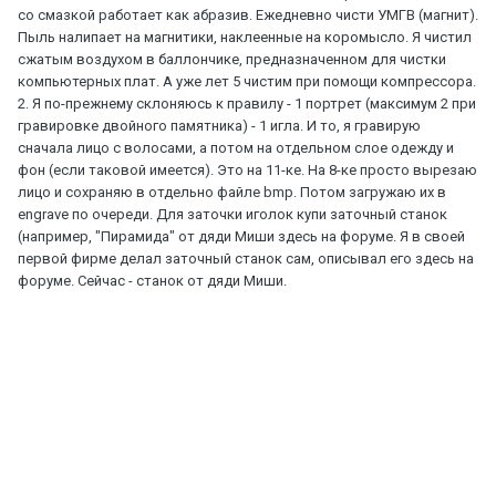
со смазкой работает как абразив. Ежедневно чисти УМГВ (магнит).
Пыль налипает на магнитики, наклеенные на коромысло. Я чистил
сжатым воздухом в баллончике, предназначенном для чистки
компьютерных плат. А уже лет 5 чистим при помощи компрессора.
2. Я по-прежнему склоняюсь к правилу - 1 портрет (максимум 2 при
гравировке двойного памятника) - 1 игла. И то, я гравирую
сначала лицо с волосами, а потом на отдельном слое одежду и
фон (если таковой имеется). Это на 11-ке. На 8-ке просто вырезаю
лицо и сохраняю в отдельно файле bmp. Потом загружаю их в
engrave по очереди. Для заточки иголок купи заточный станок
(например, "Пирамида" от дяди Миши здесь на форуме. Я в своей
первой фирме делал заточный станок сам, описывал его здесь на
форуме. Сейчас - станок от дяди Миши.