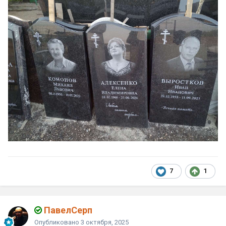
7
1
ПавелСерп
Опубликовано
3 октября, 2025