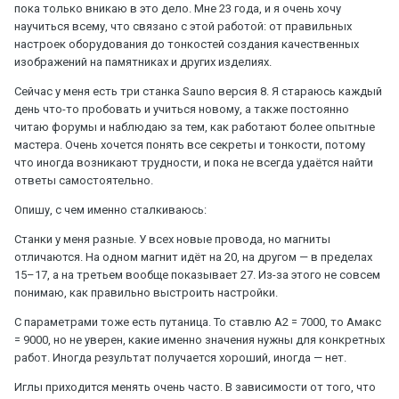
пока только вникаю в это дело. Мне 23 года, и я очень хочу
научиться всему, что связано с этой работой: от правильных
настроек оборудования до тонкостей создания качественных
изображений на памятниках и других изделиях.
Сейчас у меня есть три станка Sauno версия 8. Я стараюсь каждый
день что-то пробовать и учиться новому, а также постоянно
читаю форумы и наблюдаю за тем, как работают более опытные
мастера. Очень хочется понять все секреты и тонкости, потому
что иногда возникают трудности, и пока не всегда удаётся найти
ответы самостоятельно.
Опишу, с чем именно сталкиваюсь:
Станки у меня разные. У всех новые провода, но магниты
отличаются. На одном магнит идёт на 20, на другом — в пределах
15–17, а на третьем вообще показывает 27. Из-за этого не совсем
понимаю, как правильно выстроить настройки.
С параметрами тоже есть путаница. То ставлю А2 = 7000, то Амакс
= 9000, но не уверен, какие именно значения нужны для конкретных
работ. Иногда результат получается хороший, иногда — нет.
Иглы приходится менять очень часто. В зависимости от того, что