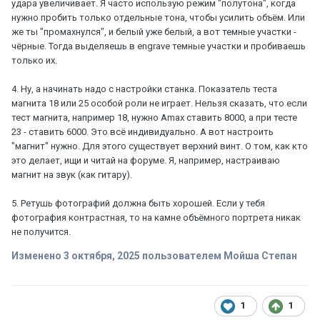
удара увеличивает. Я часто использую режим "полутона", когда
нужно пробить только отдельные тона, чтобы усилить объём. Или
же ты "промахнулся", и белый уже белый, а вот темные участки -
чёрные. Тогда выделяешь в engrave темные участки и пробиваешь
только их.
4. Ну, а начинать надо с настройки станка. Показатель теста
магнита 18 или 25 особой роли не играет. Нельзя сказать, что если
тест магнита, например 18, нужно Аmax ставить 8000, а при тесте
23 - ставить 6000. Это всё индивидуально. А вот настроить
"магнит" нужно. Для этого существует верхний винт. О том, как кто
это делает, ищи и читай на форуме. Я, например, настраиваю
магнит на звук (как гитару).
5. Ретушь фотографий должна быть хорошей. Если у тебя
фотография контрастная, то на камне объёмного портрета никак
не получится.
Изменено
3 октября, 2025
пользователем Мойша Степан
1
1