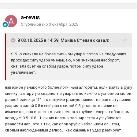
a-revus
Опубликовано
3 октября, 2025
В 03.10.2025 в 14:59, Мойша Степан сказал:
Я бью сначала на более сильном ударе, потом на следующих
проходах силу удара уменьшаю, мой знакомый наоборот,
сначала бьет на слабом ударе, потом силу удара
увеличивает.
наверное у знакомого более логичный алгоритм. если взять в руку
киянку , а в другую скарпель и ударить по камню с условной силой
равной единице "1". то получим рваную линию. теперь в эту линию
ударим с силой 0.8 и ещё раз с силой 0.5. рваность линии не
изменится, она станет только немного глубже. теперь в обратном
порядке. 0.5 - 0.8 - 1. линия плавно расширяется и углубляется.
рваности нет. это я так, как словоруб с небольшим опытом,
своими наблюдениями делюсь, как камень на удар реагирует