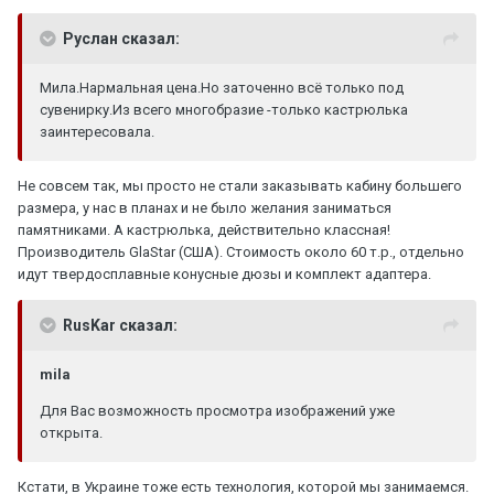
Руслан сказал:
Мила.Нармальная цена.Но заточенно всё только под
сувенирку.Из всего многобразие -только кастрюлька
заинтересовала.
Не совсем так, мы просто не стали заказывать кабину большего
размера, у нас в планах и не было желания заниматься
памятниками. А кастрюлька, действительно классная!
Производитель GlaStar (США). Стоимость около 60 т.р., отдельно
идут твердосплавные конусные дюзы и комплект адаптера.
RusKar сказал:
mila
Для Вас возможность просмотра изображений уже
открыта.
Кстати, в Украине тоже есть технология, которой мы занимаемся.