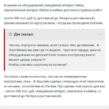
А ценник на оборудование: вакуумный аппарат Hellas,
смесительный аппарат GlaStar и кабина для пескоструйных работ
около 300 тыс. руб. (с доставкой до Питера и растаможкой).
Ценник называю по курсу на июнь - когда мы проводили платежи.
Дэн сказал:
Честно, портреты никакие, если только текс да пейзажи... А
Энштейника мы уже где то видели... Чует мое сердце, цена на
оборудование не детская! Если только кострюлку взять!
Может ценник озвучат?!
RusKar, а можно ссылочку на поляков?
Согласна с вами полностью, так как не занимаемся мы
портретами, пока... А Энштейн сделан с помощью этой технологии,
но не нами , а коллегами из Латвии. Про ценник повторюсь для вас
- около 300 тыс. руб.- вакуумный аппарат, смеситель и кабина. ( с
доставкой до Питера и растаможкой).