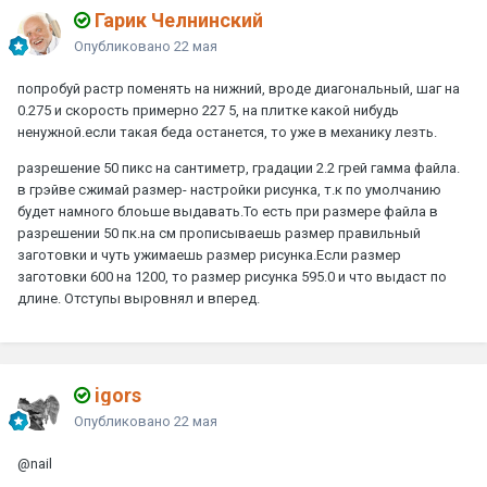
Гарик Челнинский
Опубликовано
22 мая
попробуй растр поменять на нижний, вроде диагональный, шаг на
0.275 и скорость примерно 227 5, на плитке какой нибудь
ненужной.если такая беда останется, то уже в механику лезть.
разрешение 50 пикс на сантиметр, градации 2.2 грей гамма файла.
в грэйве сжимай размер- настройки рисунка, т.к по умолчанию
будет намного блоьше выдавать.То есть при размере файла в
разрешении 50 пк.на см прописываешь размер правильный
заготовки и чуть ужимаешь размер рисунка.Если размер
заготовки 600 на 1200, то размер рисунка 595.0 и что выдаст по
длине. Отступы выровнял и вперед.
igors
Опубликовано
22 мая
@nail