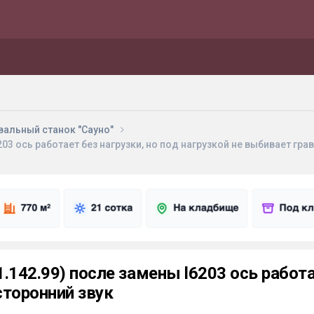
вальный станок "Сауно"
03 ось работает без нагрузки, но под нагрузкой не выбивает гра
142.99) после замены l6203 ось работае
сторонний звук