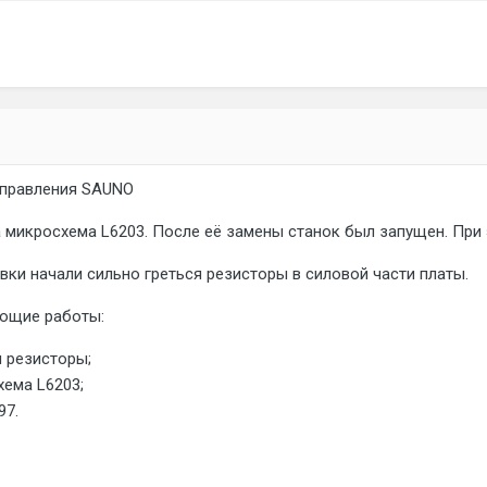
управления SAUNO
 микросхема L6203. После её замены станок был запущен. При
вки начали сильно греться резисторы в силовой части платы.
ющие работы:
 резисторы;
хема L6203;
97.