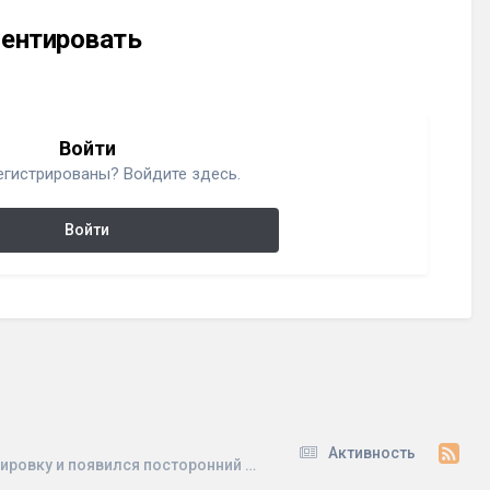
ментировать
Войти
егистрированы? Войдите здесь.
Войти
Активность
Ремонт платы управления sauno (211.142.99) после замены l6203 ось работает без нагрузки, но под нагрузкой не выбивает гравировку и появился посторонний звук