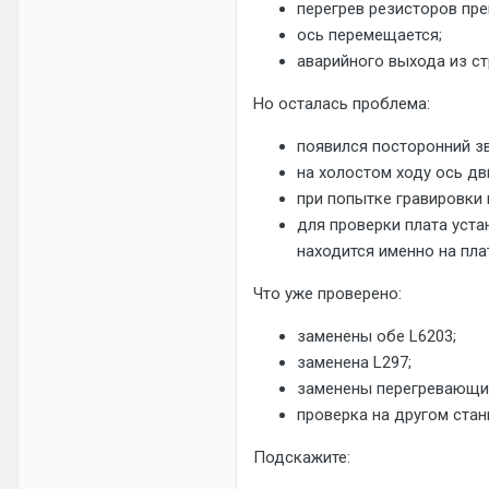
перегрев резисторов пре
ось перемещается;
аварийного выхода из ст
Но осталась проблема:
появился посторонний зв
на холостом ходу ось дв
при попытке гравировки 
для проверки плата уста
находится именно на пла
Что уже проверено:
заменены обе L6203;
заменена L297;
заменены перегревающи
проверка на другом стан
Подскажите: