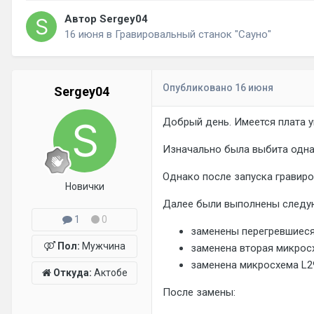
Автор Sergey04
16 июня
в
Гравировальный станок "Сауно"
Опубликовано
16 июня
Sergey04
Добрый день. Имеется плата 
Изначально была выбита одна
Однако после запуска гравиро
Новички
Далее были выполнены следу
1
0
заменены перегревшиеся
Пол:
Мужчина
заменена вторая микрос
заменена микросхема L2
Откуда:
Актобе
После замены: