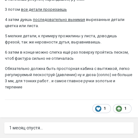
3 потом
все детали прорезаешь
4 затем дуешь
последовательно вынимая
вырезанные детали
цветка или листа.
5 мелкие детали, к примеру прожилины у листа, доводишь
фрезой, так же неровности дутья, выравниваешь.
6 затем в конце можно слегка ещё раз поверху пройтись песком,
чтоб фактура сильно не отличалась
Обязательно должна быть просторная кабина с вытяжкой, легко
регулируемый пескоструй (давление) ну и дюза (сопло) не больше
3 мм, для тонких работ.. и самое главное ручки золотые и
терпение
1
1
1 месяц спустя...