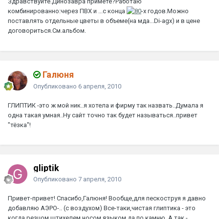
Здравствуйте.Динозавра примете?Работаю
комбинированно:через ПВХ и ...с конца
-х годов.Можно
поставлять отдельные цветы в объеме(на мда...Di-agx) и в цене
договориться.См.альбом.
Галюня
Опубликовано
6 апреля, 2010
ГЛИПТИК -это ж мой ник..я хотела и фирму так назвать..Думала я
одна такая умная..Ну сайт точно так будет называться..привет
"тёзка"!
gliptik
Опубликовано
7 апреля, 2010
Привет-привет! Спасибо,Галюня! Вообще,для пескоструя я давно
добавляю АЭРО-.. (с воздухом) Все-таки,чистая глиптика - это
когда резцом,штихелем,носом,языком да по камню. А так -