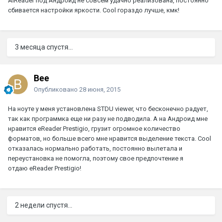
AlReader под Андроид не совсем удачно реализована, постоянно
сбивается настройки яркости. Cool гораздо лучше, кмк!
3 месяца спустя...
Bee
Опубликовано
28 июня, 2015
На ноуте у меня установлена STDU viewer, что бесконечно радует,
так как программка еще ни разу не подводила. А на Андроид мне
нравится eReader Prestigio, грузит огромное количество
форматов, но больше всего мне нравится выделение текста. Cool
отказалась нормально работать, постоянно вылетала и
переустановка не помогла, поэтому свое предпочтение я
отдаю eReader Prestigio!
2 недели спустя...