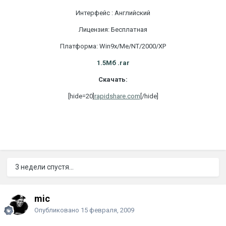
Интерфейс : Английский
Лицензия: Бесплатная
Платформа: Win9x/Me/NT/2000/XP
1.5Мб .rar
Скачать:
[hide=20]
rapidshare.com
[/hide]
3 недели спустя...
mic
Опубликовано
15 февраля, 2009