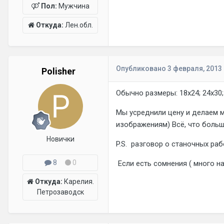
Пол:
Мужчина
Откуда:
Лен.обл.
Опубликовано
3 февраля, 2013
Polisher
Обычно размеры: 18х24; 24х30;
Мы усреднили цену и делаем 
изображениям) Всё, что больш
Новички
P.S. разговор о станочных раб
8
0
Если есть сомнения ( много н
Откуда:
Карелия.
Петрозаводск