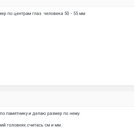
мер по центрам глаз человека 50 - 55 мм
по памятнику.и делаю размер по нему.
ий головнях считась см и мм..