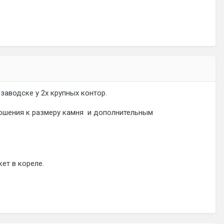
озаводске у 2х крупных контор.
ношения к размеру камня и дополнительным
ет в кореле.