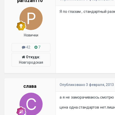
partizan110
Я по глазам , стандартный раз
Новички
42
7
Откуда:
Новгородская
Опубликовано
3 февраля, 2013
слава
а я не заморачиваюсь.смотрю 
цена одна.стандартов нет.лишн