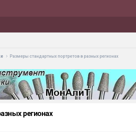
ке
Размеры стандартных портретов в разных регионах
азных регионах