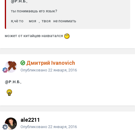
@Р.Н.Б.
,
ты понимаешь его язык?
я,чё то моя , твоя не понимать
может от китайцев нахватался
Дмитрий Ivanovich
Опубликовано
22 января, 2016
@Р.Н.Б.
,
ale2211
Опубликовано
22 января, 2016