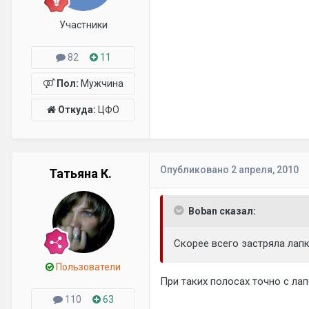
Участники
82
11
Пол:
Мужчина
Откуда:
ЦФО
Опубликовано
2 апреля, 2010
Татьяна К.
Boban сказал:
Скорее всего застряла лапк
Пользователи
При таких полосах точно с лап
110
63