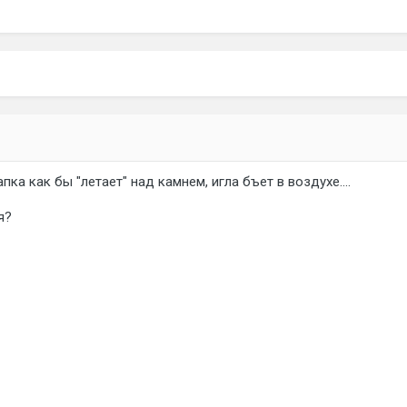
апка как бы "летает" над камнем, игла бъет в воздухе....
я?