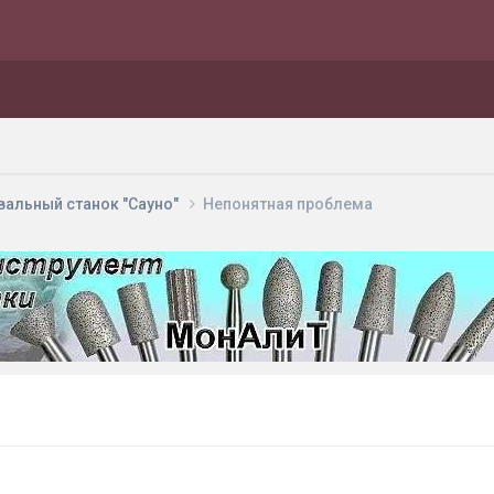
вальный станок "Сауно"
Непонятная проблема