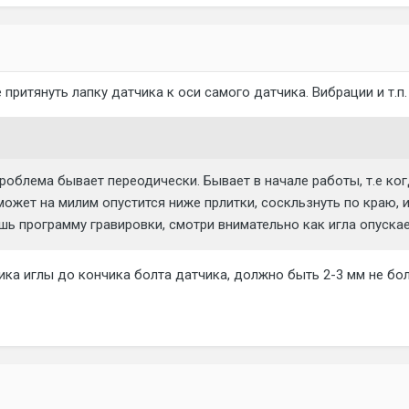
 притянуть лапку датчика к оси самого датчика. Вибрации и т.п.
роблема бывает переодически. Бывает в начале работы, т.е ко
может на милим опустится ниже прлитки, соскльзнуть по краю, 
шь программу гравировки, смотри внимательно как игла опускае
ика иглы до кончика болта датчика, должно быть 2-3 мм не бо