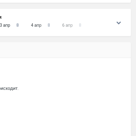
И
3 апр
8
4 апр
8
6 апр
8
исходит.