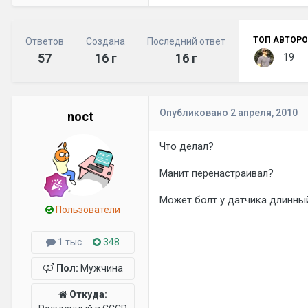
ТОП АВТОРО
Ответов
Создана
Последний ответ
57
16 г
16 г
19
Опубликовано
2 апреля, 2010
noct
Что делал?
Манит перенастраивал?
Может болт у датчика длинный
Пользователи
1 тыс
348
Пол:
Мужчина
Откуда: