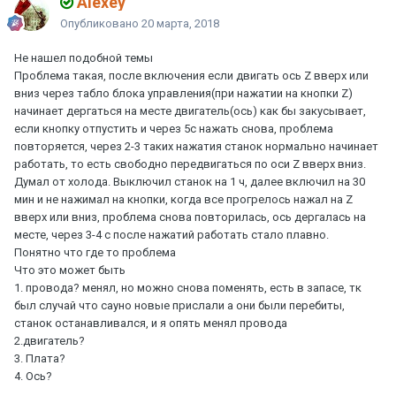
Alexey
Опубликовано
20 марта, 2018
Не нашел подобной темы
Проблема такая, после включения если двигать ось Z вверх или
вниз через табло блока управления(при нажатии на кнопки Z)
начинает дергаться на месте двигатель(ось) как бы закусывает,
если кнопку отпустить и через 5с нажать снова, проблема
повторяется, через 2-3 таких нажатия станок нормально начинает
работать, то есть свободно передвигаться по оси Z вверх вниз.
Думал от холода. Выключил станок на 1 ч, далее включил на 30
мин и не нажимал на кнопки, когда все прогрелось нажал на Z
вверх или вниз, проблема снова повторилась, ось дергалась на
месте, через 3-4 с после нажатий работать стало плавно.
Понятно что где то проблема
Что это может быть
1. провода? менял, но можно снова поменять, есть в запасе, тк
был случай что сауно новые прислали а они были перебиты,
станок останавливался, и я опять менял провода
2.двигатель?
3. Плата?
4. Ось?