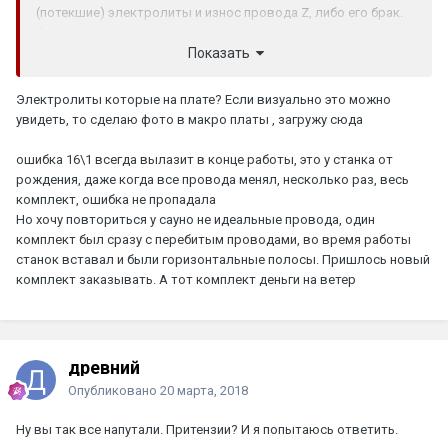
(потекшие) электролиты и износ провода Z, либо его брак.
Если еще вылезает часто 16/1 то это провод.
Показать
Электролиты которые на плате? Если визуально это можно
увидеть, то сделаю фото в макро платы , загружу сюда
ошибка 16\1 всегда вылазит в конце работы, это у станка от
рождения, даже когда все провода менял, несколько раз, весь
комплект, ошибка не пропадала
Но хочу повториться у сауно не идеальные провода, один
комплект был сразу с перебитым проводами, во время работы
станок вставал и были горизонтальные полосы. Пришлось новый
комплект заказывать. А тот комплект деньги на ветер
древний
Опубликовано
20 марта, 2018
Ну вы так все напутали. Притензии? И я попытаюсь ответить.