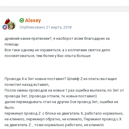
Alexey
Опубликовано
21 марта, 2018
древний
какие претензии?, я наоборот всем благодарен за
помощь
Все таки одному не справиться, а с коллегами святое дело
посоветоваться, тем более у Вас опыта больше
Провода Х и Зет новые поставил? Шлейф Z из платы вытащил
почистил назад вставил,
После смены проводов на новые 1 раз ошибка вылезла, по Зет от
провода Зет, (провода отпали, тк новые поставил)
далее перекидывать стал на другие Оси провод Зет, ошибки не
было.
перекинул провод Z с блока на двигатель Х, работало нормально,
не клинило, перекинул обратно, не клинило, Перекинл провод с Х
на двигатель Z , тоже нормально работало, не клинило