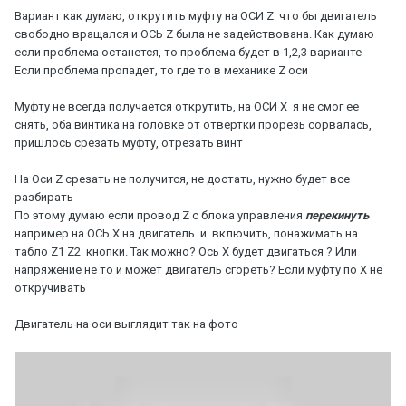
Вариант как думаю, открутить муфту на ОСИ Z что бы двигатель
свободно вращался и ОСЬ Z была не задействована. Как думаю
если проблема останется, то проблема будет в 1,2,3 варианте
Если проблема пропадет, то где то в механике Z оси
Муфту не всегда получается открутить, на ОСИ X я не смог ее
снять, оба винтика на головке от отвертки прорезь сорвалась,
пришлось срезать муфту, отрезать винт
На Оси Z срезать не получится, не достать, нужно будет все
разбирать
По этому думаю если провод Z с блока управления
перекинуть
например на ОСЬ Х на двигатель и включить, понажимать на
табло Z1 Z2 кнопки. Так можно? Ось Х будет двигаться ? Или
напряжение не то и может двигатель сгореть? Если муфту по Х не
откручивать
Двигатель на оси выглядит так на фото