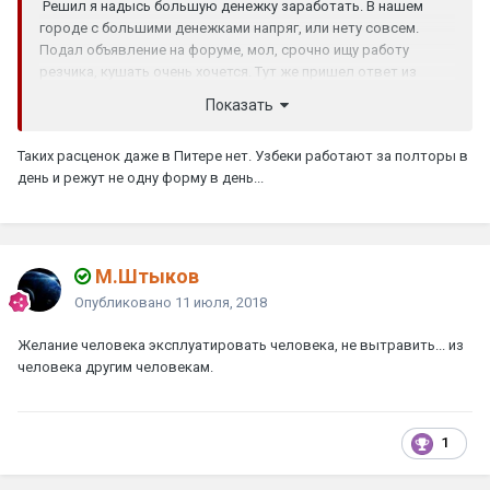
Решил я надысь большую денежку заработать. В нашем
городе с большими денежками напряг, или нету совсем.
Подал объявление на форуме, мол, срочно ищу работу
резчика, кушать очень хочется. Тут же пришел ответ из
города Новоульяновска, от некой Медведевой Ольги
Показать
Святославовны, мол, приезжайте, милости просим. Теряя от
радости голову, на последние оставшиеся на телефоне
Таких расценок даже в Питере нет. Узбеки работают за полторы в
денежки, звоню по межгороду узнать насчет минимальных
день и режут не одну форму в день...
расценок за работу. Спрашиваю:
- А сколько у вас стоит волна из мрамора?
Мне приятным голосом отвечают:
М.Штыков
- Полторы тысячи.
Опубликовано
11 июля, 2018
- Отлично! - кричу, - У нас в любимом сраном Кирове о таких
Желание человека эксплуатировать человека, не вытравить... из
ценах и не слыхивали! А сколько у вас стоит волна из
человека другим человекам.
гранита?
- Три.
- Все! Держите место! Еду!... Кстати, еще один шкурный
1
вопросик: а затраты на бензин компенсируете? дорога-то
дальняя.