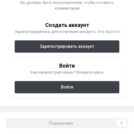
скромном Новоульяновске столько средств у практически
Вы должны быть пользователем, чтобы оставить
безработного населения, чтобы заоблачно платить за
комментарий
памятники. Кстати, сама О.С. ездит на маленьком, скромном
паркетничке, без особого шика.
Создать аккаунт
Вырвал я из рук дрожжащей от страха бухгалтерши "МИРа
Зарегистрируйтесь для получения аккаунта. Это просто!
КАМНЯ"свои кровные, отвесил парочку комплементов в
адрес ни в чем не повинной начальницы, прыгнул в свою
Зарегистрировать аккаунт
"двенашку" и поддал газку. До Кирова долетел быстро.
Теперь, вот, думаю: или я сам дурак, или на слишком умную
начальницу ритуальной конторы нарвался?
Войти
Уже зарегистрированы? Войдите здесь.
Войти
Подписчики
0