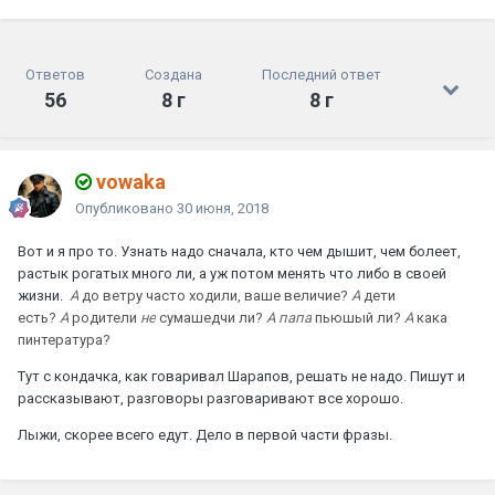
Ответов
Создана
Последний ответ
56
8 г
8 г
vowaka
Опубликовано
30 июня, 2018
Вот и я про то. Узнать надо сначала, кто чем дышит, чем болеет,
растык рогатых много ли, а уж потом менять что либо в своей
жизни.
А
до ветру часто ходили, ваше величие?
А
дети
есть?
А
родители
не
сумашедчи ли?
А папа
пьюшый ли?
А
кака
пинтература?
Тут с кондачка, как говаривал Шарапов, решать не надо. Пишут и
рассказывают, разговоры разговаривают все хорошо.
Лыжи, скорее всего едут. Дело в первой части фразы.