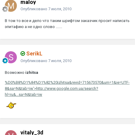
maloy
Опубликовано
7 июля, 2010
В том то все и дело что таким шрифтом заказчик просит написать
эпитафию а не одно слово .......
SerikL
Опубликовано
7 июля, 2010
Возможно
izhitsa
%D0%B8%D1%84%D1%82%20izhitsa&revid=715673570&um=1&ie=UTF-
8&sa=N&tab=iw'>http://www.google.com.ua/search?
hl=ru&...sa=N&tab=iw
vitaly_3d