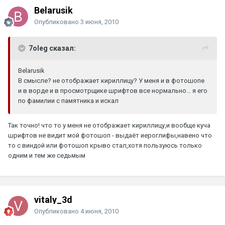
Belarusik
Опубликовано
3 июня, 2010
7oleg сказал:
Belarusik
В смысле? не отображает кириллицу? У меня и в фотошопе
и в ворде и в просмотрщике шрифтов все нормально... я его
по фамилии с памятника и искал
Так точно! что то у меня не отображает кириллицу,и вообще куча
шрифтов не видит мой фотошоп - выдаёт иероглифы,навено что
то с виндой или фотошоп крыво стал,хотя пользуюсь только
одним и тем же седьмым
vitaly_3d
Опубликовано
4 июня, 2010