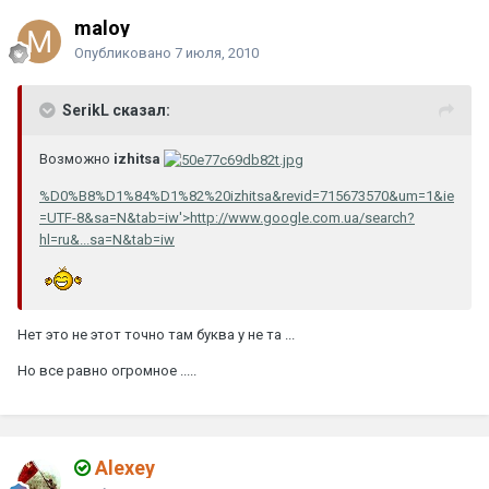
maloy
Опубликовано
7 июля, 2010
SerikL сказал:
Возможно
izhitsa
%D0%B8%D1%84%D1%82%20izhitsa&revid=715673570&um=1&ie
=UTF-8&sa=N&tab=iw'>http://www.google.com.ua/search?
hl=ru&...sa=N&tab=iw
Нет это не этот точно там буква у не та ...
Но все равно огромное .....
Alexey