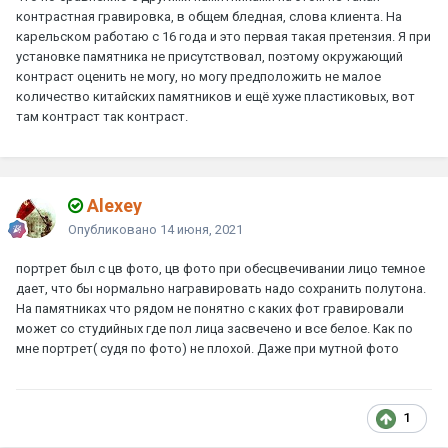
контрастная гравировка, в общем бледная, слова клиента. На
карельском работаю с 16 года и это первая такая претензия. Я при
установке памятника не присутствовал, поэтому окружающий
контраст оценить не могу, но могу предположить не малое
количество китайских памятников и ещё хуже пластиковых, вот
там контраст так контраст.
Alexey
Опубликовано
14 июня, 2021
портрет был с цв фото, цв фото при обесцвечивании лицо темное
дает, что бы нормально награвировать надо сохранить полутона.
На памятниках что рядом не понятно с каких фот гравировали
может со студийных где пол лица засвечено и все белое. Как по
мне портрет( судя по фото) не плохой. Даже при мутной фото
1