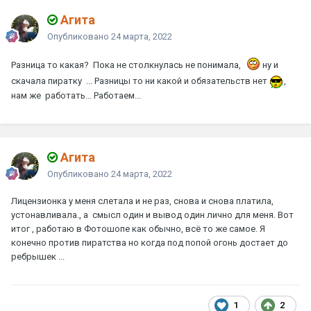
Агита
Опубликовано
24 марта, 2022
Разница то какая? Пока не столкнулась не понимала,
ну и
скачала пиратку ... Разницы то ни какой и обязательств нет
,
нам же работать... Работаем...
Агита
Опубликовано
24 марта, 2022
Лицензионка у меня слетала и не раз, снова и снова платила,
устонавливала., а смысл один и вывод один лично для меня. В
от
итог , работаю в Фотошопе как обычно, всё то же самое. Я
конечно против пиратства но когда под попой огонь достает до
ребрышек ...
1
2