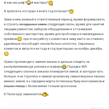
А как-же шеф?
А мастера?
А зряплата, которую я всего год получаю?
Зима-очень важный и ответственный период, время формировать
и строить
воздушные замки
следующий сезон, время для занятий
текущим ремонтом, набором оборудования и оттачивания
собственного мастерства, время для проб новых и неизведанных
приёмов
, при этом работу с клиентом в зиму никто не отменял,
удалённый способ идёт лесом-больно хлопотно. Серьёзных
клиентов в августе я из года в год приглашаю на ноябрь-декабрь
Нужно производить зимние заказы и дальше следить за
распрямлением рук резчика и гравера
Порядка 40%
следующего сезона в заказах планируется зимой, в халтурах чуть
больше- я не торопясь и смакуя произвожу самые вкусные заказы
именно зимой, а к середине марта потихоньку бужу монтажников
и
вешаю лапшу
с более-менее точным прогнозом.
К Пасхе круг замыкается