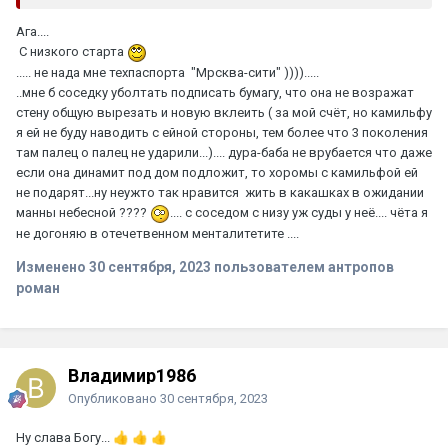
Ага....
С низкого старта
..... не нада мне техпаспорта "Мрсква-сити" )))).....
..мне б соседку уболтать подписать бумагу, что она не возражат
стену общую вырезать и новую вклеить ( за мой счёт, но камильфу
я ей не буду наводить с ейной стороны, тем более что 3 поколения
там палец о палец не ударили...).... дура-баба не врубается что даже
если она динамит под дом подложит, то хоромы с камильфой ей
не подарят...ну неужто так нравится жить в какашках в ожидании
манны небесной ????
.... с соседом с низу уж суды у неё.... чёта я
не догоняю в отечетвенном менталитетите ....
Изменено
30 сентября, 2023
пользователем антропов
роман
Владимир1986
Опубликовано
30 сентября, 2023
Ну слава Богу...
👍
👍
👍