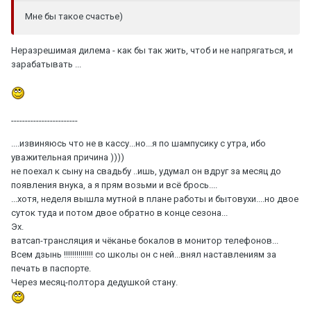
Мне бы такое счастье)
Неразрешимая дилема - как бы так жить, чтоб и не напрягаться, и
зарабатывать ...
------------------------
....извиняюсь что не в кассу...но...я по шампусику с утра, ибо
уважительная причина ))))
не поехал к сыну на свадьбу ..ишь, удумал он вдруг за месяц до
появления внука, а я прям возьми и всё брось....
...хотя, неделя вышла мутной в плане работы и бытовухи....но двое
суток туда и потом двое обратно в конце сезона...
Эх.
ватсап-трансляция и чёканье бокалов в монитор телефонов...
Всем дзынь !!!!!!!!!!!!!! со школы он с ней...внял наставлениям за
печать в паспорте.
Через месяц-полтора дедушкой стану.