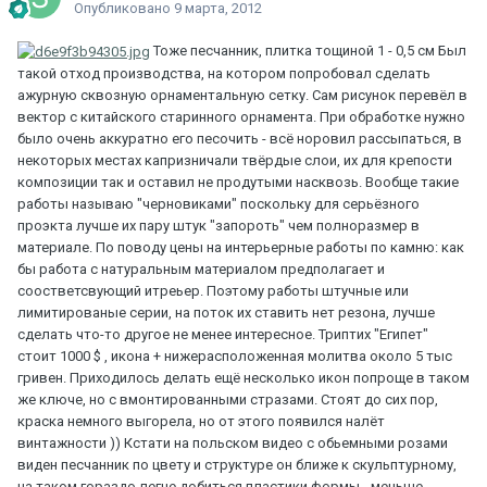
Опубликовано
9 марта, 2012
Тоже песчанник, плитка тощиной 1 - 0,5 см Был
такой отход производства, на котором попробовал сделать
ажурную сквозную орнаментальную сетку. Сам рисунок перевёл в
вектор с китайского старинного орнамента. При обработке нужно
было очень аккуратно его песочить - всё норовил рассыпаться, в
некоторых местах капризничали твёрдые слои, их для крепости
композиции так и оставил не продутыми насквозь. Вообще такие
работы называю "черновиками" поскольку для серьёзного
проэкта лучше их пару штук "запороть" чем полноразмер в
материале. По поводу цены на интерьерные работы по камню: как
бы работа с натуральным материалом предполагает и
соостветсвующий итреьер. Поэтому работы штучные или
лимитированые серии, на поток их ставить нет резона, лучше
сделать что-то другое не менее интересное. Триптих "Египет"
стоит 1000 $ , икона + нижерасположенная молитва около 5 тыс
гривен. Приходилось делать ещё несколько икон попроще в таком
же ключе, но с вмонтированными стразами. Стоят до сих пор,
краска немного выгорела, но от этого появился налёт
винтажности )) Кстати на польском видео с обьемными розами
виден песчанник по цвету и структуре он ближе к скульптурному,
на таком гораздо легче добиться пластики формы - меньше