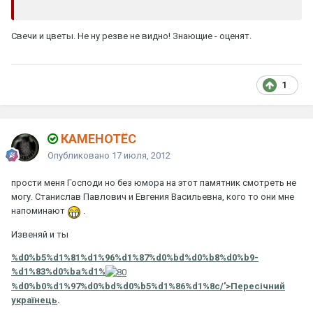
Свечи и цветы. Не ну резве не видно! Знающие - оценят.
1
КАМЕНОТЁС
Опубликовано
17 июля, 2012
прости меня Господи но без юмора на этот памятник смотреть не
могу. Станислав Павлович и Евгения Васильевна, кого то они мне
напоминают
.
Извеняй и ты
%d0%b5%d1%81%d1%96%d1%87%d0%bd%d0%b8%d0%b9-
%d1%83%d0%ba%d1%
%d0%b0%d1%97%d0%bd%d0%b5%d1%86%d1%8c/'>Пересічний
українець
.