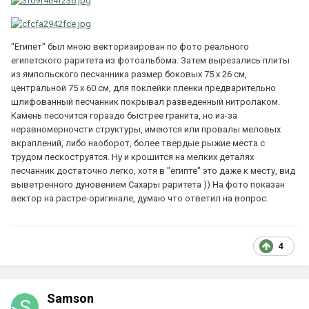
"Египет" был мною векторизирован по фото реального
египетского раритета из фотоальбома. Затем вырезались плиты
из ямпольского песчанника размер боковых 75 х 26 см,
центральной 75 х 60 см, для поклейки пленки предварительно
шлифованный песчанник покрывал разведенный нитролаком.
Камень песочится гораздо быстрее гранита, но из-за
неравномерночсти структуры, имеются или провалы меловых
вкраплений, либо наоборот, более твердые рыжие места с
трудом пескоструятся. Ну и крошится на мелких деталях
песчанник достаточно легко, хотя в "египте" это даже к месту, вид
выветренного дуновением Сахары раритета )) На фото показан
вектор на растре-оригинале, думаю что ответил на вопрос.
4
Samson