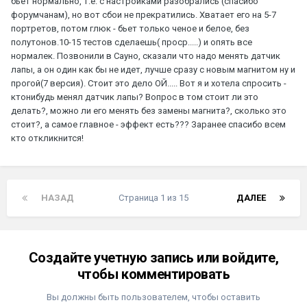
бьет нормально, т.е. с настройками разобрались (спасибо
форумчанам), но вот сбои не прекратились. Хватает его на 5-7
портретов, потом глюк - бьет только ченое и белое, без
полутонов.10-15 тестов сделаешь( проср.....) и опять все
нормалек. Позвонили в Сауно, сказали что надо менять датчик
лапы, а он один как бы не идет, лучше сразу с новым магнитом ну и
прогой(7 версия). Стоит это дело ОЙ..... Вот я и хотела спросить -
ктонибудь менял датчик лапы? Вопрос в том стоит ли это
делать?, можно ли его менять без замены магнита?, сколько это
стоит?, а самое главное - эффект есть??? Заранее спасибо всем
кто откликнится!
НАЗАД
Страница 1 из 15
ДАЛЕЕ
Создайте учетную запись или войдите,
чтобы комментировать
Вы должны быть пользователем, чтобы оставить