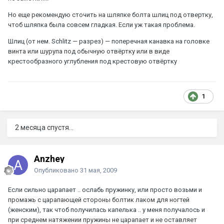
Но еще рекомендую сточить на шляпке болта шлиц под отвертку,
чтоб шляпка была совсем гладкая. Если уж такая проблема.
Шлиц (от нем. Schlitz — разрез) — поперечная канавка на головке
винта или шурупа под обычную отвёртку или в виде
крестообразного углубления под крестовую отвёртку
1
2 месяца спустя...
Anzhey
Опубликовано
31 мая, 2009
Если сильно царапает .. ослабь пружинку, или просто возьми и
промажь с царапающей стороны болтик лаком для ногтей
(женским), так чтоб получилась капелька .. у меня получалось и
при среднем натяжении пружины не царапает и не оставляет