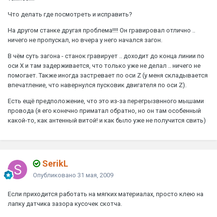
Что делать где посмотреть и исправить?
На другом станке другая проблема!!!! Он гравировал отлично ..
ничего не пропускал, но вчера у него начался загон.
В чём суть загона - станок гравирует .. доходит до конца линии по
оси X и там задерживается, что только уже не делал .. ничего не
помогает. Также иногда застревает по оси Z (у меня складывается
впечатление, что навернулся пусковик двигателя по оси Z).
Есть ещё предположение, что это из-за перегрызвнного мышами
провода (я его конечно приматал обратно, но он там особенный
какой-то, как антенный витой! и как было уже не получится свить)
SerikL
Опубликовано
31 мая, 2009
Если приходится работать на мягких материалах, просто клею на
лапку датчика зазора кусочек скотча.