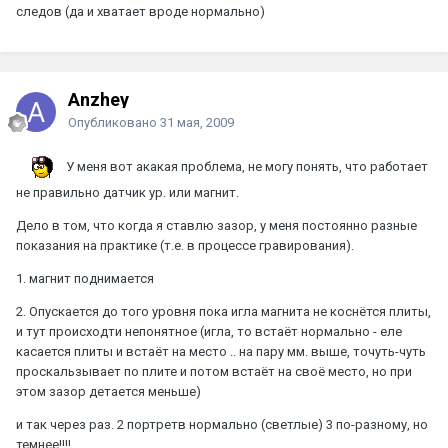
следов (да и хватает вроде нормально)
Anzhey
Опубликовано
31 мая, 2009
У меня вот акакая проблема, не могу понять, что работает
не правильно датчик ур. или магнит.
Дело в том, что когда я ставлю зазор, у меня постоянно разные
показания на практике (т.е. в процессе гравирования).
1. магнит поднимается
2. Опускается до того уровня пока игла магнита не коснётся плиты,
и тут происходти непонятное (игла, то встаёт нормально - еле
касается плиты и встаёт на место .. на пару мм. выше, точуть-чуть
проскальзывает по плите и потом встаёт на своё место, но при
этом зазор детается меньше)
и так через раз. 2 портретв нормально (светлые) 3 по-разному, но
темнее!!!!