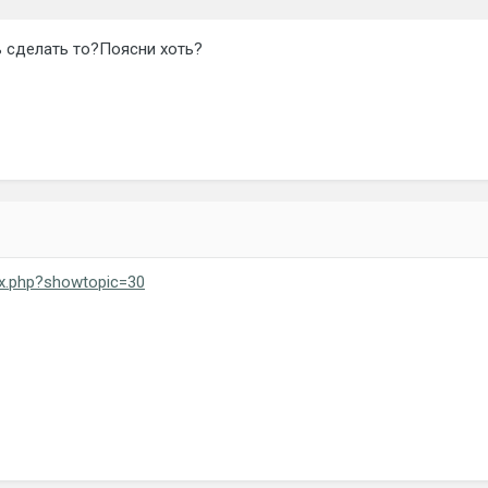
ь сделать то?Поясни хоть?
dex.php?showtopic=30