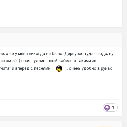
е, а её у меня никогда не было. Дёрнулся туда- сюда, ну
гнитом 5.2 ) спаял удлинённый кабель с такими же
гнита" и вперёд с песнями
, очень удобно в руках
1