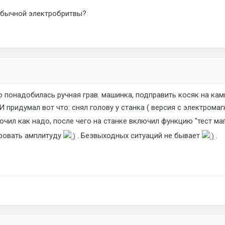
обычной электробритвы?
о понадобилась ручная грав. машинка, подправить косяк на камн
 И придумал вот что: снял голову у станка ( версия с электрома
чил как надо, после чего на станке включил функцию "тест ма
ровать амплитуду
. Безвыходных ситуаций не бывает
.