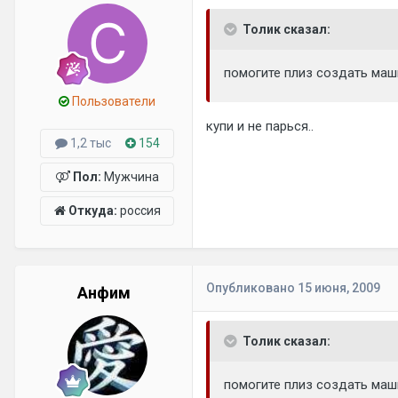
Толик сказал:
помогите плиз создать маши
Пользователи
купи и не парься..
1,2 тыс
154
Пол:
Мужчина
Откуда:
россия
Опубликовано
15 июня, 2009
Анфим
Толик сказал:
помогите плиз создать маши