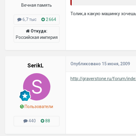
Вечная память
Толик,а какую машинку хочеш
6,7 тыс
2 664
Откуда:
Российская империя
Опубликовано
15 июня, 2009
SerikL
http://graverstone.ru/forum/in
Пользователи
440
88