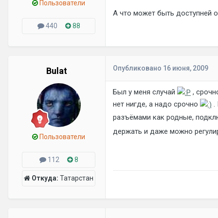
Пользователи
А что может быть доступней 
440
88
Опубликовано
16 июня, 2009
Bulat
Был у меня случай
, срочн
нет нигде, а надо срочно
.
разъёмами как родные, подклю
держать и даже можно регули
Пользователи
112
8
Откуда:
Татарстан