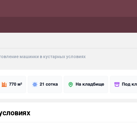
товление машинки в кустарных условиях
условиях