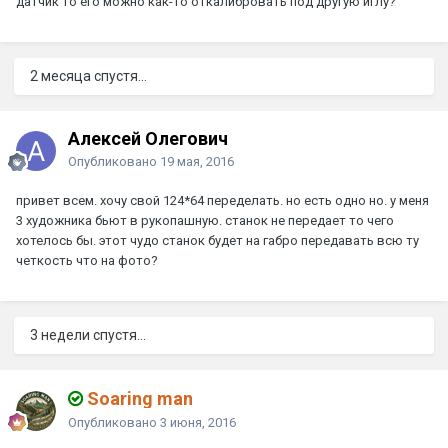
датчик то его можно как-то откалибровать под другую иглу?
2 месяца спустя...
Алексей Олегович
Опубликовано
19 мая, 2016
привет всем. хочу свой 124*64 переделать. но есть одно но. у меня
3 художника бьют в рукопашную. станок не передает то чего
хотелось бы. этот чудо станок будет на габро передавать всю ту
четкость что на фото?
3 недели спустя...
Soaring man
Опубликовано
3 июня, 2016