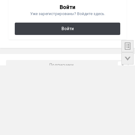
Войти
Уже зарегистрированы? Войдите здесь.
Войти
Подписчики
0
Перейти к списку тем
Стиль
Политика конфиденциальности
Cookie
©
2026
GraverStone - Форум Гравировка по камню
Powered by Invision Community