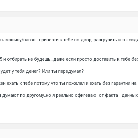
ить машину/вагон привезти к тебе во двор, разгрузить и ты си
 и отбирать не будешь...даже если просто доставить к тебе без
 будет у тебя денег? Или ты передумал?
н ехать к тебе потому что ты пожелал и ехать без гарантии на
 думают по другому..но я реально офигеваю от факта данных