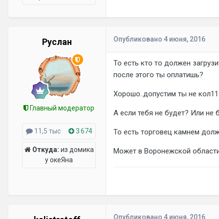
Опубликовано
4 июня, 2016
Руслан
То есть кто то должен загруз
после этого ты оплатишь?
Хорошо..допустим ты не кол115
Главный модератор
А если тебя не будет? Или не
11,5 тыс
3 674
То есть торговец камнем долже
Откуда:
из домика
Может в Воронежской области
у океЯна
Опубликовано
4 июня, 2016