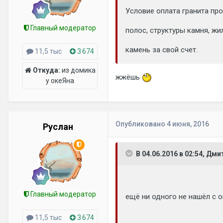
Условие оплата гранита пр
Главный модератор
полос, структуры камня, жи
камень за свой счет.
11,5 тыс
3 674
Откуда:
из домика
жжёшь
у океЯна
Опубликовано
4 июня, 2016
Руслан
В 04.06.2016 в 02:54, Дми
Главный модератор
ещё ни одного не нашёл с оп
11,5 тыс
3 674