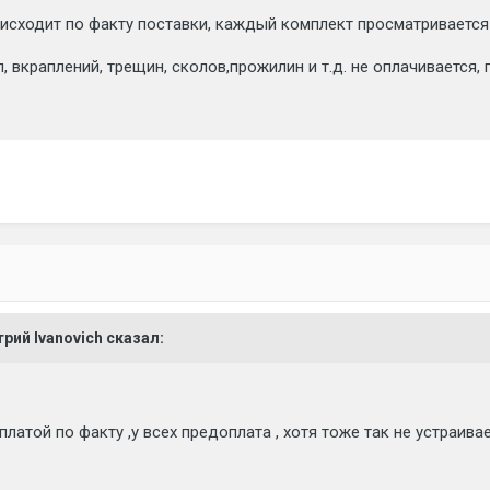
оисходит по факту поставки, каждый комплект просматривается
л, вкраплений, трещин, сколов,прожилин и т.д. не оплачивается
трий Ivanovich сказал:
латой по факту ,у всех предоплата , хотя тоже так не устраива