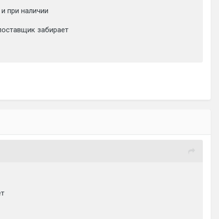
 и при наличии
, поставщик забирает
ет