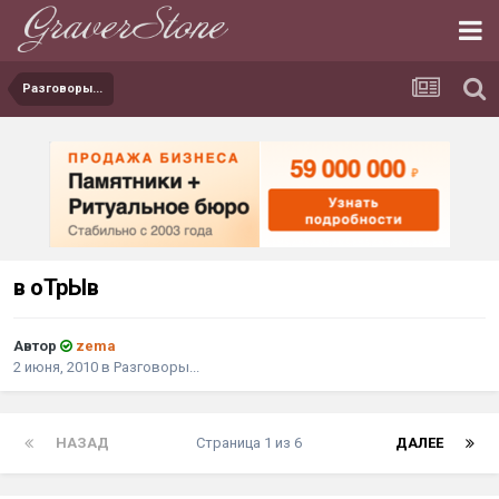
Разговоры...
в оТрЫв
Автор
zema
2 июня, 2010
в
Разговоры...
НАЗАД
Страница 1 из 6
ДАЛЕЕ