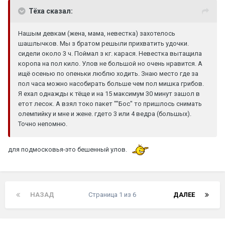
Тёха сказал:
Нашым девкам (жена, мама, невестка) захотелось
шашлычков. Мы з братом решыли прихватить удочки.
сидели около 3 ч. Поймал з кг. карася. Невестка вытащила
коропа на пол кило. Улов не большой но очень нравится. А
ищё осенью по опеньки люблю ходить. Знаю место где за
пол часа можно насобирать больше чем пол мишка грибов.
Я ехал однажды к тёще и на 15 максимум 30 минут зашол в
етот лесок. А взял токо пакет ""Бос" то пришлось снимать
олемпийку и мне и жене. гдето 3 или 4 ведра (большых).
Точно непомню.
для подмосковья-это бешенный улов.
НАЗАД
Страница 1 из 6
ДАЛЕЕ