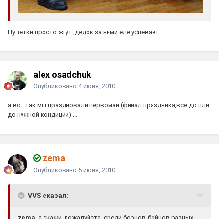
Ну тетки просто жгут ,дедок за ними еле успевает.
alex osadchuk
Опубликовано
4 июня, 2010
а вот так мы праздновали первомай (финал праздника,все дошли
до нужной кондиции) ...
zema
Опубликовано
5 июня, 2010
VVS сказал:
zema
, а скажи, пожалуйста, среди борцов-бойцов разных