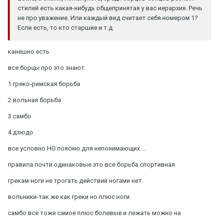
стилей есть какая-нибудь общепринятая у вас иерархия. Речь
не про уважение. Или каждый вид считает себя номером 1?
Если есть, то кто старшие и т.д.
канешно есть.
все борцы про это знают.
1.греко-римская борьба
2.вольная борьба
3.самбо
4.дзюдо
все условно НО поясню для непонимающих.....
правила почти одинаковые.это все борьба.спортивная.
грекам-ноги не трогать.действий ногами нет.
вольники-так же как греки но плюс ноги.
самбо все тоже самое плюс болевые.и лежать можно на