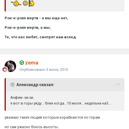
Рок-н-ролл мертв - а мы еще нет,
Рок-н-ролл мертв, а мы;
Те, что нас любят, смотрят нам вслед.
zema
Опубликовано
3 июня, 2010
Александр сказал:
Анфим -хи-хи..
я вот в горы уйду... блин когда...10 июля... недельки на3...
уважаю таких людей которые корабкаются по горам.
но сам ужасно боюсь высоты..