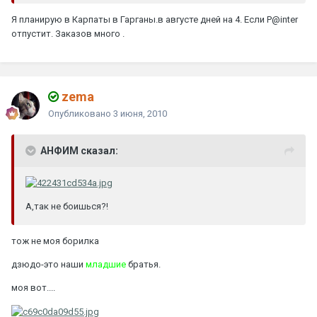
Я планирую в Карпаты в Гарганы.в августе дней на 4. Если P@inter
отпустит. Заказов много .
zema
Опубликовано
3 июня, 2010
АНФИМ сказал:
А,так не боишься?!
тож не моя борилка
дзюдо-это наши
младшие
братья.
моя вот....