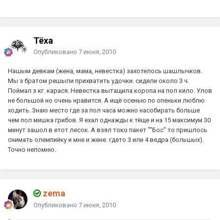
Тёха
Опубликовано
7 июня, 2010
Нашым девкам (жена, мама, невестка) захотелось шашлычков.
Мы з братом решыли прихватить удочки. сидели около 3 ч.
Поймал з кг. карася. Невестка вытащила коропа на пол кило. Улов
не большой но очень нравится. А ищё осенью по опеньки люблю
ходить. Знаю место где за пол часа можно насобирать больше
чем пол мишка грибов. Я ехал однажды к тёще и на 15 максимум 30
минут зашол в етот лесок. А взял токо пакет ""Бос" то пришлось
снимать олемпийку и мне и жене. гдето 3 или 4 ведра (большых).
Точно непомню.
zema
Опубликовано
7 июня, 2010