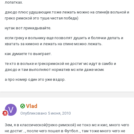
лопатках.
дзюдо плюс удушающие.тоже лежать можно на спине(в вольной и
греко римской это туше.чистая победа)
нутак вот.прикидывайте.
если греку и вольнику еще позволят душить и болячки делать и
хватать за кимоно и лежать на спине можно лежать.
как думаете то выиграет.
те кто в вольке и грекоримской не достиг мс идут в самбо и
дзюдо и там выполняют норматив мс или даже мсмк
а про номер один это уже вздор.
Vlad
Опубликовано
5 июня, 2010
Зем, я в классической(греко-римской) не токо мс и кмс, много чего
не достиг..., после чего пошел в Футбол.., там тоже много чего не