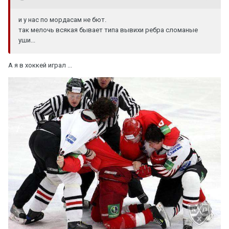
и у нас по мордасам не бют.
так мелочь всякая бывает типа вывихи ребра сломаные
уши...
А я в хоккей играл ...