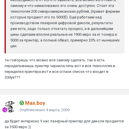
самому и что немаловажно это очень доступно. Стоит эта
технология 200 североамериканских рублей, (привет фирмам
которые продают это по 5000$). Ещё работаем над
производством лазерной цифровой деколи, результаты
уже есть, надо только откатать процесс, и в дальнейшем
цены сделаем вполне реальные не 1900 евро за кг тонера и
5000 за принтер, а полный обвал, примерно 20% от нынешних
цен.
ты говоришь что можно все самому сделать..так и есть
переделываешь принтер чернила печь вот и вся технология в
переделке принтера.вот и все.огласи список что входит в
200уе???
Max.boy
Опубликовано
4 марта, 2009
да будет интересно У нас лазерный принтер для деколи продается
за 3500 евро ))