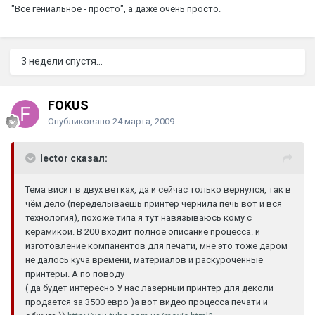
"Все гениальное - просто", а даже очень просто.
3 недели спустя...
FOKUS
Опубликовано
24 марта, 2009
lector сказал:
Тема висит в двух ветках, да и сейчас только вернулся, так в
чём дело (переделываешь принтер чернила печь вот и вся
технология), похоже типа я тут навязываюсь кому с
керамикой. В 200 входит полное описание процесса. и
изготовление компанентов для печати, мне это тоже даром
не далось куча времени, материалов и раскуроченные
принтеры. А по поводу
( да будет интересно У нас лазерный принтер для деколи
продается за 3500 евро )а вот видео процесса печати и