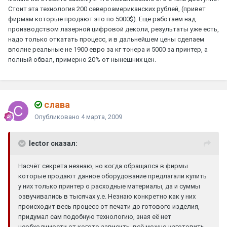
Стоит эта технология 200 североамериканских рублей, (привет
фирмам которые продают это по 5000$). Ещё работаем над
производством лазерной цифровой деколи, результаты уже есть,
надо только откатать процесс, и в дальнейшем цены сделаем
вполне реальные не 1900 евро за кг тонера и 5000 за принтер, а
полный обвал, примерно 20% от нынешних цен.
слава
Опубликовано
4 марта, 2009
lector сказал:
Насчёт секрета незнаю, но когда обращался в фирмы
которые продают данное оборудование предлагали купить
у них только принтер о расходные материалы, да и суммы
озвучивались в тысячах у.е. Незнаю конкретно как у них
происходит весь процесс от печати до готового изделия,
придумал сам подобную технологию, зная её нет
необходимости от когото зависить, всё можно изготовить