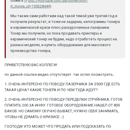
обжига ))
http://you-tube.com.ua/movie.html?
rt_movie_id=159228449)
Мы также сами работаем над такой темой уже третий год и
получили результат, и тоже не задарма, килограммы тонера
и керамической краси плюс раскуроченные лазерники.
Тонер мы получили, но пока продавать принтеры и
керамический тонер не будем, надо отработать процесс на
разных моделях, и купить оборудование для массового
производства тонера,
ПРИВЕТСТВУЮ ВАС КОЛЛЕГИ!
по данной ссылке видео отсутствует. так хотел посмотреть...
1. ОЧЕНЬ ИНТЕРЕСНО ПО ПОВОДУ ЛАЗЕРНИКА ЗА 3500! ГДЕ ЕСТЬ
ТАКАЯ ЦЕНА? КАКИЕ ТОНЕРА И ПО ЧЕМ ТУДА ИДУТ?
2. ОЧЕНЬ ИНТЕРЕСНО ПО ПОВОДУ ПЕРЕДЕЛКИ СТРУЙНИКА. ГОТОВ
ПЛАТИТЬ 200 ЗА ИНФУ. ГОТОВОЕ ОБОРУДОВАНИЕ НАШЕЛ ОТ 800
БАКОВ. НО САМОМУ СКУЧНО БЫВАЕТ, НУЖНО СЕБЯ ЗАНИМАТЬ,
ЧТОБЫ НЕ ДУМАТЬ О КРИЗИСЕ :-)
ГОСПОДА! КТО МОЖЕТ ЧТО ПРОДАТЬ ИЛИ ПОДСКАЗАТЬ ПО