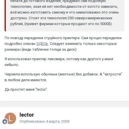
печати до готового изделия, придумал сам подобную
технологию, зная её нет необходимости от когото зависить,
всё можно изготовить самому и что немаловажно это очень
доступно. Стоит эта технология 200 североамериканских
рублей, (привет фирмам которые продают это по 5000$).
По поводу переделки струйного принтера: Сам процес переделки
подробно описан
ЗДЕСЬ
. Следует изменить только некоторые
размеры (ведь таблички толще за диск)
Я использовал принтер лексмарк, потому как другого у меня
небыло.
Чернила использую обычные (желтые) без добавок. А "хитрости"
в любом деле имеются.
Да простит меня
.
"lector"
lector
Опубликовано
4 марта, 2009