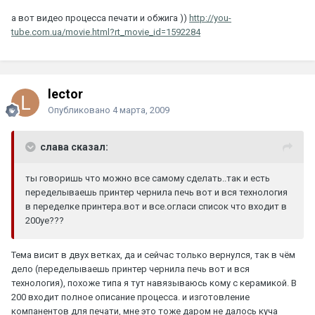
а вот видео процесса печати и обжига ))
http://you-
tube.com.ua/movie.html?rt_movie_id=1592284
lector
Опубликовано
4 марта, 2009
слава сказал:
ты говоришь что можно все самому сделать..так и есть
переделываешь принтер чернила печь вот и вся технология
в переделке принтера.вот и все.огласи список что входит в
200уе???
Тема висит в двух ветках, да и сейчас только вернулся, так в чём
дело (переделываешь принтер чернила печь вот и вся
технология), похоже типа я тут навязываюсь кому с керамикой. В
200 входит полное описание процесса. и изготовление
компанентов для печати, мне это тоже даром не далось куча