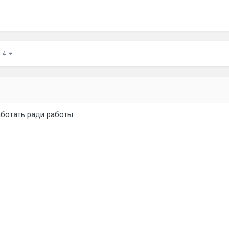
з 4
аботать ради работы.