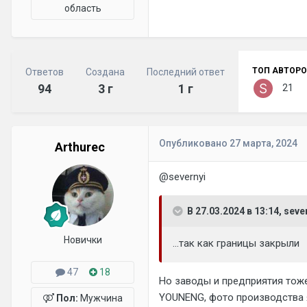
область
ТОП АВТОРО
Ответов
Создана
Последний ответ
94
3 г
1 г
21
Опубликовано
27 марта, 2024
Arthurec
@severnyi
В 27.03.2024 в 13:14, seve
Новички
...так как границы закрыли
47
18
Но заводы и предприятия тоже
YOUNENG, фото производства я 
Пол:
Мужчина