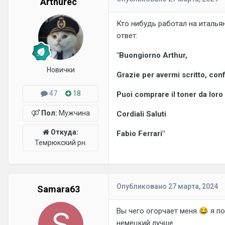
Arthurec
Кто нибудь работал на итальян
ответ:
"Buongiorno Arthur,
Новички
Grazie per avermi scritto, conf
47
18
Puoi comprare il toner da loro
Пол:
Мужчина
Cordiali Saluti
Откуда:
Fabio Ferrari"
Темрюкский рн.
Опубликовано
27 марта, 2024
Samara63
Вы чего огорчает меня
😂
я по
немецкий лучше.