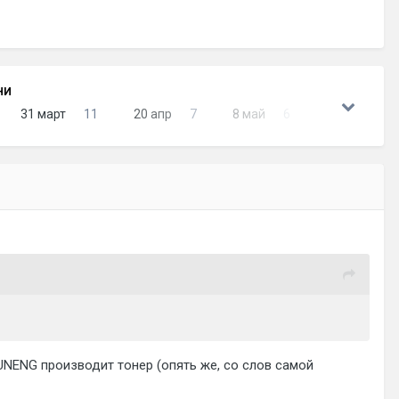
НИ
31 март
11
20 апр
7
8 май
6
UNENG производит тонер (опять же, со слов самой