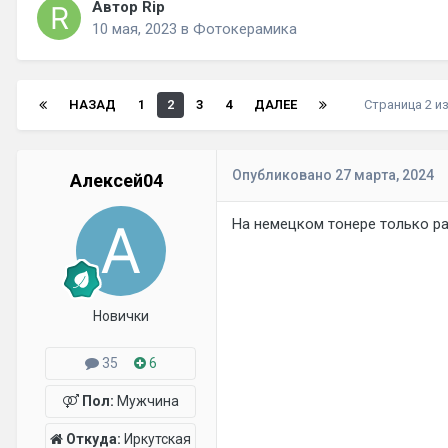
Автор Rip
10 мая, 2023
в
Фотокерамика
НАЗАД
1
2
3
4
ДАЛЕЕ
Страница 2 и
Опубликовано
27 марта, 2024
Алексей04
На немецком тонере только р
Новички
35
6
Пол:
Мужчина
Откуда:
Иркутская