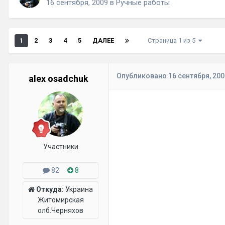
16 сентября, 2009
в
Ручные работы
1
2
3
4
5
ДАЛЕЕ
Страница 1 из 5
Опубликовано
16 сентября, 200
alex osadchuk
Участники
82
8
Откуда:
Украина
Житомирская
олб.Черняхов